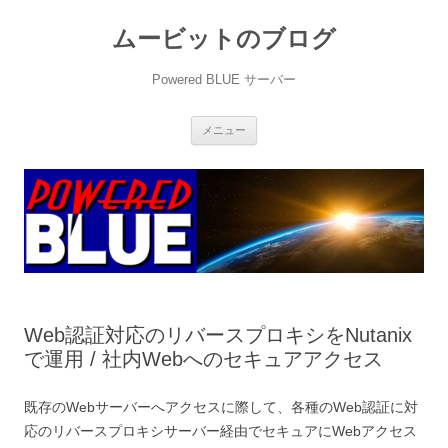
ムービットのブログ
Powered BLUE サーバー
コ
メニュー
ン
テ
ン
ツ
へ
ス
キ
ッ
プ
Web認証対応のリバースプロキシをNutanix
で運用 / 社内Webへのセキュアアクセス
既存のWebサーバーへアクセスに際して、各種のWeb認証に対
応のリバースプロキシサーバー経由でセキュアにWebアクセス