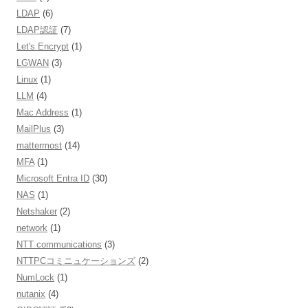
LDAP
(6)
LDAP認証
(7)
Let's Encrypt
(1)
LGWAN
(3)
Linux
(1)
LLM
(4)
Mac Address
(1)
MailPlus
(3)
mattermost
(14)
MFA
(1)
Microsoft Entra ID
(30)
NAS
(1)
Netshaker
(2)
network
(1)
NTT communications
(3)
NTTPCコミニュケーションズ
(2)
NumLock
(1)
nutanix
(4)