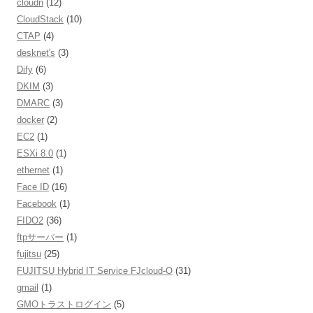
cloudn
(12)
CloudStack
(10)
CTAP
(4)
desknet's
(3)
Dify
(6)
DKIM
(3)
DMARC
(3)
docker
(2)
EC2
(1)
ESXi 8.0
(1)
ethernet
(1)
Face ID
(16)
Facebook
(1)
FIDO2
(36)
ftpサーバー
(1)
fujitsu
(25)
FUJITSU Hybrid IT Service FJcloud-O
(31)
gmail
(1)
GMOトラストログイン
(5)