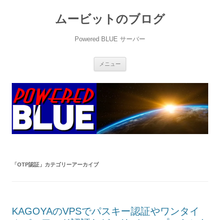
ムービットのブログ
Powered BLUE サーバー
コ
メニュー
ン
テ
ン
ツ
へ
ス
キ
ッ
プ
「
OTP認証
」カテゴリーアーカイブ
KAGOYAのVPSでパスキー認証やワンタイ