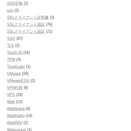
SSD交換
(2)
ssh
(2)
SSLクライアント証明書
(3)
SSLクライアント認証
(76)
SSLクライアント認証
(21)
SSO
(97)
TLS
(2)
Touch ID
(16)
TPM
(3)
TrustLogin
(1)
VMware
(24)
VMwareESXi
(2)
VPN代替
(6)
VPS
(19)
Web
(12)
WebArena
(4)
WebAuthn
(14)
WebDAV
(2)
Websocket
(1)