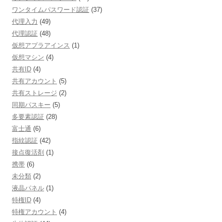
ワンタイムパスワード認証
(37)
代理入力
(49)
代理認証
(48)
仮想アプラアインス
(1)
仮想マシン
(4)
共有ID
(4)
共有アカウント
(5)
共有ストレージ
(2)
同期パスキー
(5)
多要素認証
(28)
富士通
(6)
指紋認証
(42)
接点復活剤
(1)
携帯
(6)
未分類
(2)
液晶パネル
(1)
特権ID
(4)
特権アカウント
(4)