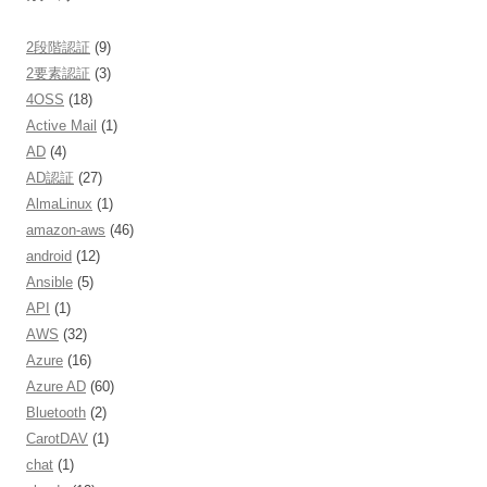
2段階認証
(9)
2要素認証
(3)
4OSS
(18)
Active Mail
(1)
AD
(4)
AD認証
(27)
AlmaLinux
(1)
amazon-aws
(46)
android
(12)
Ansible
(5)
API
(1)
AWS
(32)
Azure
(16)
Azure AD
(60)
Bluetooth
(2)
CarotDAV
(1)
chat
(1)