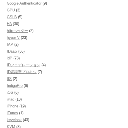
Google Authenticator
(9)
GPU
(3)
GSLB
(5)
HA
(30)
httpヘッダー
(2)
hyper-V
(23)
IAP
(2)
IDaaS
(56)
idP
(73)
IDフェデレーション
(4)
ID認識型プロキシ
(7)
IIS
(2)
IndigoPro
(6)
iOS
(6)
iPad
(13)
iPhone
(19)
iTunes
(1)
keycloak
(43)
KVM
(3)