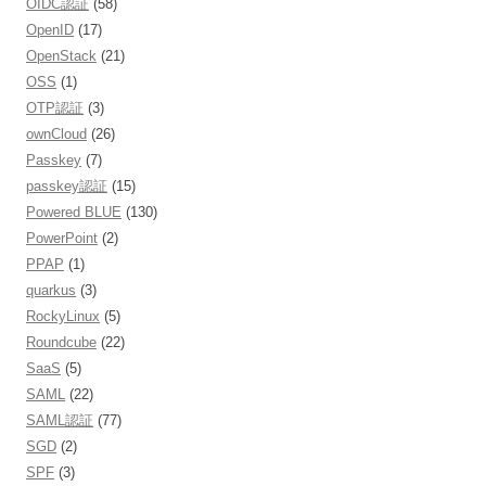
OIDC認証
(58)
OpenID
(17)
OpenStack
(21)
OSS
(1)
OTP認証
(3)
ownCloud
(26)
Passkey
(7)
passkey認証
(15)
Powered BLUE
(130)
PowerPoint
(2)
PPAP
(1)
quarkus
(3)
RockyLinux
(5)
Roundcube
(22)
SaaS
(5)
SAML
(22)
SAML認証
(77)
SGD
(2)
SPF
(3)