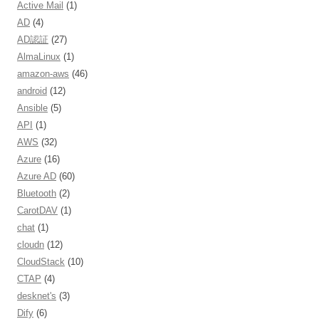
Active Mail
(1)
AD
(4)
AD認証
(27)
AlmaLinux
(1)
amazon-aws
(46)
android
(12)
Ansible
(5)
API
(1)
AWS
(32)
Azure
(16)
Azure AD
(60)
Bluetooth
(2)
CarotDAV
(1)
chat
(1)
cloudn
(12)
CloudStack
(10)
CTAP
(4)
desknet's
(3)
Dify
(6)