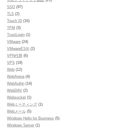
SSO
(97)
TLS
(2)
Touch ID
(16)
TPM
(3)
TrustLogin
(1)
VMware
(24)
VMwareESXi
(2)
VPN代替
(6)
VPS
(19)
Web
(12)
WebArena
(4)
WebAuthn
(14)
WebDAV
(2)
Websocket
(1)
Webミーティング
(1)
Webメール
(5)
Windows Hello for Business
(5)
Windows Server
(1)