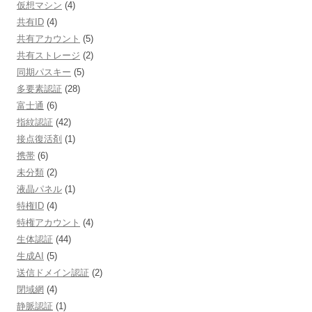
仮想マシン
(4)
共有ID
(4)
共有アカウント
(5)
共有ストレージ
(2)
同期パスキー
(5)
多要素認証
(28)
富士通
(6)
指紋認証
(42)
接点復活剤
(1)
携帯
(6)
未分類
(2)
液晶パネル
(1)
特権ID
(4)
特権アカウント
(4)
生体認証
(44)
生成AI
(5)
送信ドメイン認証
(2)
閉域網
(4)
静脈認証
(1)