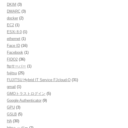
DKIM
(3)
DMARC
(3)
docker
(2)
EC2
(1)
ESXi 8.0
(1)
ethernet
(1)
Face ID
(16)
Facebook
(1)
FIDO2
(36)
ftpサーバー
(1)
fujitsu
(25)
FUJITSU Hybrid IT Service FJcloud-O
(31)
gmail
(1)
GMOトラストログイン
(5)
Google Authenticator
(9)
GPU
(3)
GSLB
(5)
HA
(30)
httpヘッダー
(2)