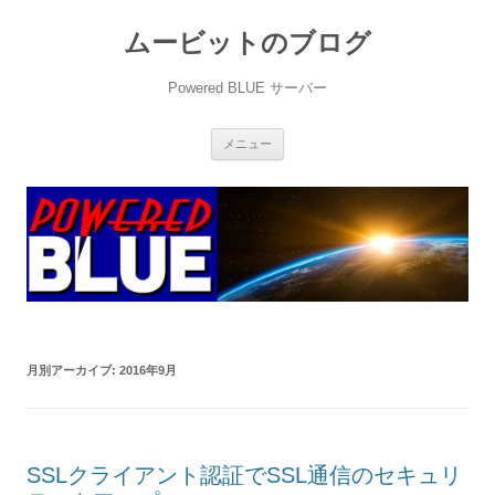
ムービットのブログ
Powered BLUE サーバー
コ
メニュー
ン
テ
ン
ツ
へ
ス
キ
ッ
プ
月別アーカイブ:
2016年9月
SSLクライアント認証でSSL通信のセキュリ