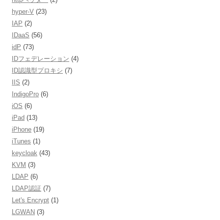
hyper-V
(23)
IAP
(2)
IDaaS
(56)
idP
(73)
IDフェデレーション
(4)
ID認識型プロキシ
(7)
IIS
(2)
IndigoPro
(6)
iOS
(6)
iPad
(13)
iPhone
(19)
iTunes
(1)
keycloak
(43)
KVM
(3)
LDAP
(6)
LDAP認証
(7)
Let's Encrypt
(1)
LGWAN
(3)