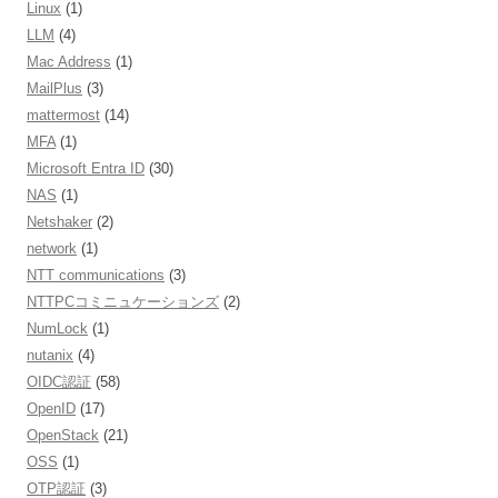
Linux
(1)
LLM
(4)
Mac Address
(1)
MailPlus
(3)
mattermost
(14)
MFA
(1)
Microsoft Entra ID
(30)
NAS
(1)
Netshaker
(2)
network
(1)
NTT communications
(3)
NTTPCコミニュケーションズ
(2)
NumLock
(1)
nutanix
(4)
OIDC認証
(58)
OpenID
(17)
OpenStack
(21)
OSS
(1)
OTP認証
(3)