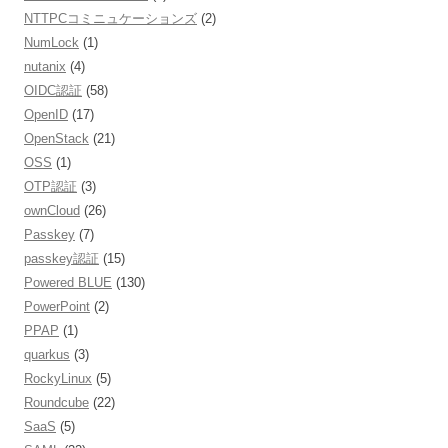
NTTPCコミニュケーションズ
(2)
NumLock
(1)
nutanix
(4)
OIDC認証
(58)
OpenID
(17)
OpenStack
(21)
OSS
(1)
OTP認証
(3)
ownCloud
(26)
Passkey
(7)
passkey認証
(15)
Powered BLUE
(130)
PowerPoint
(2)
PPAP
(1)
quarkus
(3)
RockyLinux
(5)
Roundcube
(22)
SaaS
(5)