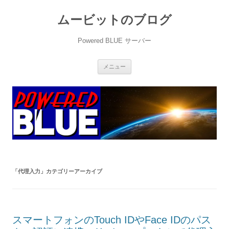
ムービットのブログ
Powered BLUE サーバー
コ
メニュー
ン
テ
ン
ツ
へ
ス
キ
ッ
プ
「
代理入力
」カテゴリーアーカイブ
スマートフォンのTouch IDやFace IDのパス