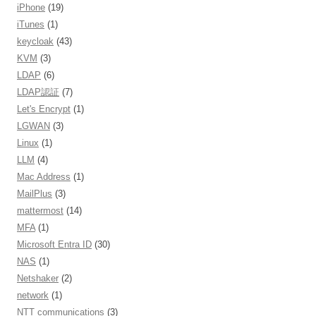
iPhone
(19)
iTunes
(1)
keycloak
(43)
KVM
(3)
LDAP
(6)
LDAP認証
(7)
Let's Encrypt
(1)
LGWAN
(3)
Linux
(1)
LLM
(4)
Mac Address
(1)
MailPlus
(3)
mattermost
(14)
MFA
(1)
Microsoft Entra ID
(30)
NAS
(1)
Netshaker
(2)
network
(1)
NTT communications
(3)