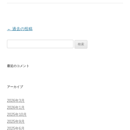
投
←
過去の投稿
稿
検
ナ
索:
ビ
ゲ
最近のコメント
ー
シ
ョ
アーカイブ
ン
2026年3月
2026年1月
2025年10月
2025年9月
2025年6月