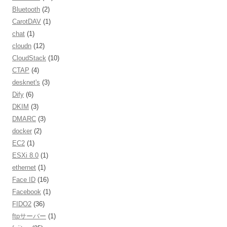
Bluetooth
(2)
CarotDAV
(1)
chat
(1)
cloudn
(12)
CloudStack
(10)
CTAP
(4)
desknet's
(3)
Dify
(6)
DKIM
(3)
DMARC
(3)
docker
(2)
EC2
(1)
ESXi 8.0
(1)
ethernet
(1)
Face ID
(16)
Facebook
(1)
FIDO2
(36)
ftpサーバー
(1)