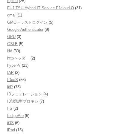
fujitsu
(25)
FUJITSU Hybrid IT Service FJcloud-O
(31)
gmail
(1)
GMOトラストログイン
(5)
Google Authenticator
(9)
GPU
(3)
GSLB
(5)
HA
(30)
httpヘッダー
(2)
hyper-V
(23)
IAP
(2)
IDaaS
(56)
idP
(73)
IDフェデレーション
(4)
ID認識型プロキシ
(7)
IIS
(2)
IndigoPro
(6)
iOS
(6)
iPad
(13)