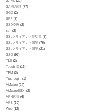
SAML
(22)
SAML認証
(77)
SGD
(2)
SPF
(3)
SSD交換
(2)
ssh
(2)
SSLクライアント証明書
(3)
SSLクライアント認証
(76)
SSLクライアント認証
(21)
SSO
(97)
TLS
(2)
Touch ID
(16)
TPM
(3)
TrustLogin
(1)
VMware
(24)
VMwareESXi
(2)
VPN代替
(6)
VPS
(19)
Web
(12)