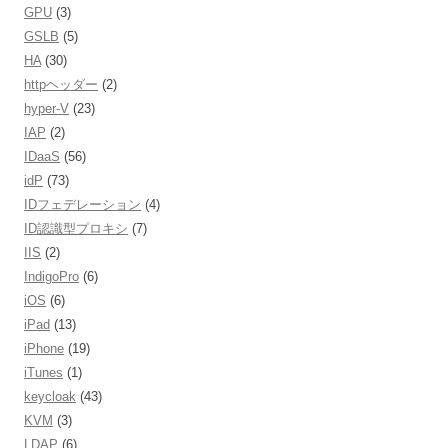
GPU
(3)
GSLB
(5)
HA
(30)
httpヘッダー
(2)
hyper-V
(23)
IAP
(2)
IDaaS
(56)
idP
(73)
IDフェデレーション
(4)
ID認識型プロキシ
(7)
IIS
(2)
IndigoPro
(6)
iOS
(6)
iPad
(13)
iPhone
(19)
iTunes
(1)
keycloak
(43)
KVM
(3)
LDAP
(6)