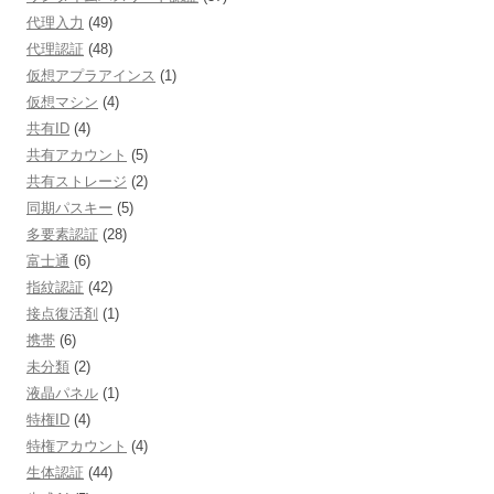
代理入力
(49)
代理認証
(48)
仮想アプラアインス
(1)
仮想マシン
(4)
共有ID
(4)
共有アカウント
(5)
共有ストレージ
(2)
同期パスキー
(5)
多要素認証
(28)
富士通
(6)
指紋認証
(42)
接点復活剤
(1)
携帯
(6)
未分類
(2)
液晶パネル
(1)
特権ID
(4)
特権アカウント
(4)
生体認証
(44)