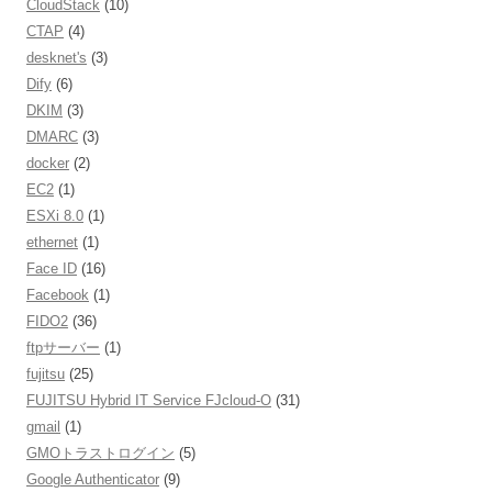
CloudStack
(10)
CTAP
(4)
desknet's
(3)
Dify
(6)
DKIM
(3)
DMARC
(3)
docker
(2)
EC2
(1)
ESXi 8.0
(1)
ethernet
(1)
Face ID
(16)
Facebook
(1)
FIDO2
(36)
ftpサーバー
(1)
fujitsu
(25)
FUJITSU Hybrid IT Service FJcloud-O
(31)
gmail
(1)
GMOトラストログイン
(5)
Google Authenticator
(9)