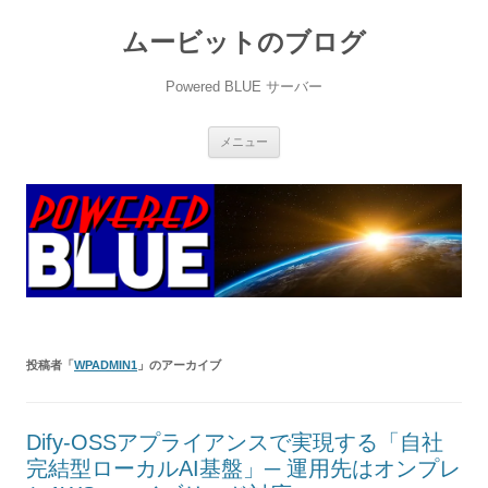
ムービットのブログ
Powered BLUE サーバー
コ
メニュー
ン
テ
ン
ツ
へ
ス
キ
ッ
プ
投稿者「
WPADMIN1
」のアーカイブ
Dify‑OSSアプライアンスで実現する「自社
完結型ローカルAI基盤」─ 運用先はオンプレ