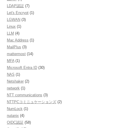
LDAP認証
(7)
Let's Encrypt
(1)
LGWAN
(3)
Linux
(1)
LLM
(4)
Mac Address
(1)
MailPlus
(3)
mattermost
(14)
MFA
(1)
Microsoft Entra ID
(30)
NAS
(1)
Netshaker
(2)
network
(1)
NTT communications
(3)
NTTPCコミニュケーションズ
(2)
NumLock
(1)
nutanix
(4)
OIDC認証
(58)