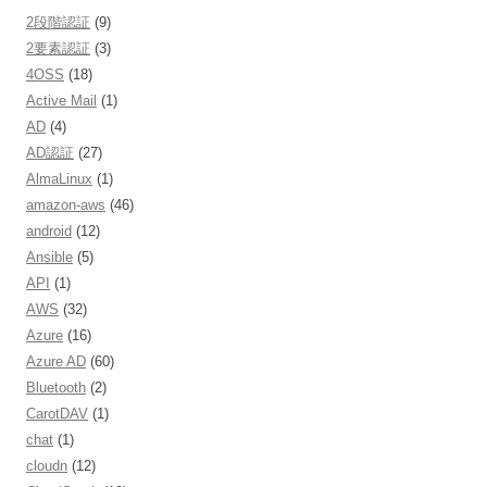
2段階認証
(9)
2要素認証
(3)
4OSS
(18)
Active Mail
(1)
AD
(4)
AD認証
(27)
AlmaLinux
(1)
amazon-aws
(46)
android
(12)
Ansible
(5)
API
(1)
AWS
(32)
Azure
(16)
Azure AD
(60)
Bluetooth
(2)
CarotDAV
(1)
chat
(1)
cloudn
(12)