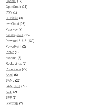
OpenID
(17)
OpenStack
(21)
OSS
(1)
OTP認証
(3)
ownCloud
(26)
Passkey
(7)
passkey認証
(15)
Powered BLUE
(130)
PowerPoint
(2)
PPAP
(1)
quarkus
(3)
RockyLinux
(5)
Roundcube
(22)
SaaS
(5)
SAML
(22)
SAML認証
(77)
SGD
(2)
SPF
(3)
SSD交換
(2)