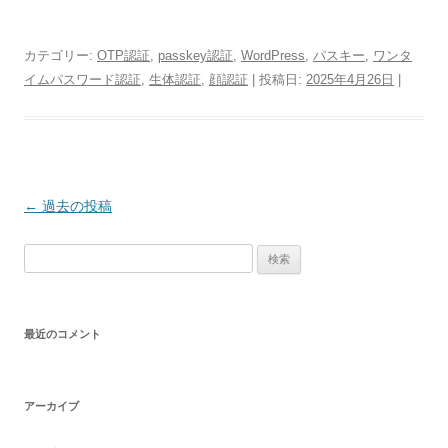
カテゴリー:
OTP認証
,
passkey認証
,
WordPress
,
パスキー
,
ワンタ
イムパスワード認証
,
生体認証
,
顔認証
| 投稿日:
2025年4月26日
|
投
←
過去の投稿
稿
検
ナ
索:
ビ
ゲ
最近のコメント
ー
シ
ョ
アーカイブ
ン