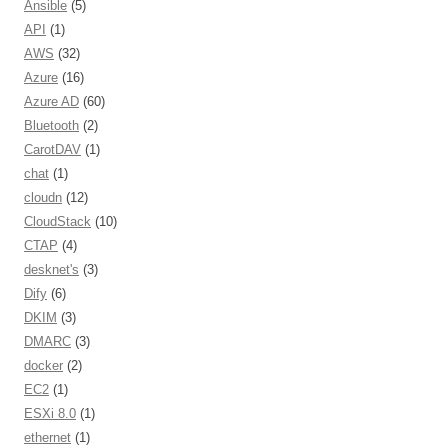
Ansible
(5)
API
(1)
AWS
(32)
Azure
(16)
Azure AD
(60)
Bluetooth
(2)
CarotDAV
(1)
chat
(1)
cloudn
(12)
CloudStack
(10)
CTAP
(4)
desknet's
(3)
Dify
(6)
DKIM
(3)
DMARC
(3)
docker
(2)
EC2
(1)
ESXi 8.0
(1)
ethernet
(1)