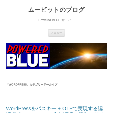
ムービットのブログ
Powered BLUE サーバー
コ
メニュー
ン
テ
ン
ツ
へ
ス
キ
ッ
プ
「
WORDPRESS
」カテゴリーアーカイブ
WordPressをパスキー + OTPで実現する認