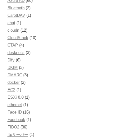
Azure AD
(60)
Bluetooth
(2)
CarotDAV
(1)
chat
(1)
cloudn
(12)
CloudStack
(10)
CTAP
(4)
desknet's
(3)
Dify
(6)
DKIM
(3)
DMARC
(3)
docker
(2)
EC2
(1)
ESXi 8.0
(1)
ethernet
(1)
Face ID
(16)
Facebook
(1)
FIDO2
(36)
ftpサーバー
(1)