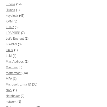
iPhone
(19)
iTunes
(1)
keycloak
(43)
KVM
(3)
LDAP
(6)
LDAP認証
(7)
Let's Encrypt
(1)
LGWAN
(3)
Linux
(1)
LLM
(4)
Mac Address
(1)
MailPlus
(3)
mattermost
(14)
MFA
(1)
Microsoft Entra ID
(30)
NAS
(1)
Netshaker
(2)
network
(1)