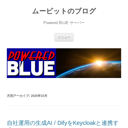
ムービットのブログ
Powered BLUE サーバー
コ
メニュー
ン
テ
ン
ツ
へ
ス
キ
ッ
プ
月別アーカイブ:
2025年10月
自社運用の生成AI / DifyをKeycloakと連携す