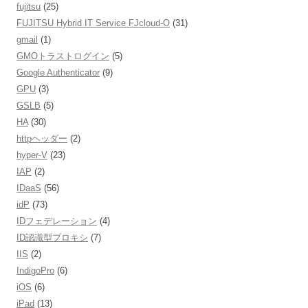
fujitsu
(25)
FUJITSU Hybrid IT Service FJcloud-O
(31)
gmail
(1)
GMOトラストログイン
(5)
Google Authenticator
(9)
GPU
(3)
GSLB
(5)
HA
(30)
httpヘッダー
(2)
hyper-V
(23)
IAP
(2)
IDaaS
(56)
idP
(73)
IDフェデレーション
(4)
ID認識型プロキシ
(7)
IIS
(2)
IndigoPro
(6)
iOS
(6)
iPad
(13)