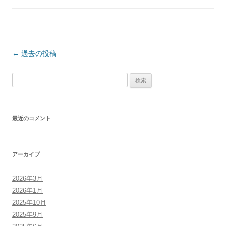
投
←
過去の投稿
稿
検
ナ
索:
ビ
ゲ
最近のコメント
ー
シ
ョ
アーカイブ
ン
2026年3月
2026年1月
2025年10月
2025年9月