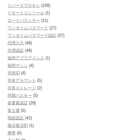
リバースプロキシ
(109)
リモートコンソール
(1)
ロードバランサー
(21)
ワンタイムパスワード
(27)
ワンタイムパスワード認証
(37)
代理入力
(49)
代理認証
(48)
仮想アプラアインス
(1)
仮想マシン
(4)
共有ID
(4)
共有アカウント
(5)
共有ストレージ
(2)
同期パスキー
(5)
多要素認証
(28)
富士通
(6)
指紋認証
(42)
接点復活剤
(1)
携帯
(6)