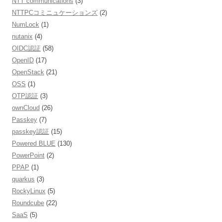
NTT communications
(3)
NTTPCコミニュケーションズ
(2)
NumLock
(1)
nutanix
(4)
OIDC認証
(58)
OpenID
(17)
OpenStack
(21)
OSS
(1)
OTP認証
(3)
ownCloud
(26)
Passkey
(7)
passkey認証
(15)
Powered BLUE
(130)
PowerPoint
(2)
PPAP
(1)
quarkus
(3)
RockyLinux
(5)
Roundcube
(22)
SaaS
(5)