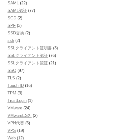
SAML
(22)
SAML認証
(77)
SGD
(2)
SPF
(3)
SSD交換
(2)
ssh
(2)
SSLクライアント証明書
(3)
SSLクライアント認証
(76)
SSLクライアント認証
(21)
SSO
(97)
TLS
(2)
Touch ID
(16)
TPM
(3)
TrustLogin
(1)
VMware
(24)
VMwareESXi
(2)
VPN代替
(6)
VPS
(19)
Web
(12)