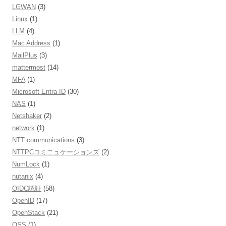
LGWAN
(3)
Linux
(1)
LLM
(4)
Mac Address
(1)
MailPlus
(3)
mattermost
(14)
MFA
(1)
Microsoft Entra ID
(30)
NAS
(1)
Netshaker
(2)
network
(1)
NTT communications
(3)
NTTPCコミニュケーションズ
(2)
NumLock
(1)
nutanix
(4)
OIDC認証
(58)
OpenID
(17)
OpenStack
(21)
OSS
(1)