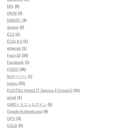
Dify
(6)
DKIM
(3)
DMARC
(3)
docker
(2)
EC2
(1)
ESXi 8.0
(1)
ethernet
(1)
Face ID
(16)
Facebook
(1)
FIDO2
(36)
ftpサーバー
(1)
fujitsu
(25)
FUJITSU Hybrid IT Service FJcloud-O
(31)
gmail
(1)
GMOトラストログイン
(5)
Google Authenticator
(9)
GPU
(3)
GSLB
(5)