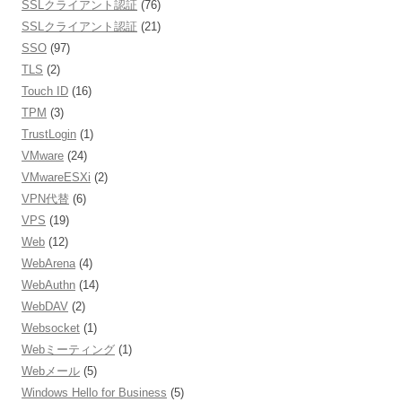
SSLクライアント認証
(76)
SSLクライアント認証
(21)
SSO
(97)
TLS
(2)
Touch ID
(16)
TPM
(3)
TrustLogin
(1)
VMware
(24)
VMwareESXi
(2)
VPN代替
(6)
VPS
(19)
Web
(12)
WebArena
(4)
WebAuthn
(14)
WebDAV
(2)
Websocket
(1)
Webミーティング
(1)
Webメール
(5)
Windows Hello for Business
(5)