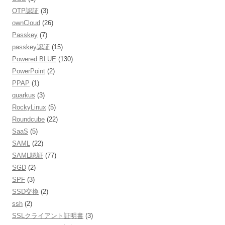
OTP認証
(3)
ownCloud
(26)
Passkey
(7)
passkey認証
(15)
Powered BLUE
(130)
PowerPoint
(2)
PPAP
(1)
quarkus
(3)
RockyLinux
(5)
Roundcube
(22)
SaaS
(5)
SAML
(22)
SAML認証
(77)
SGD
(2)
SPF
(3)
SSD交換
(2)
ssh
(2)
SSLクライアント証明書
(3)