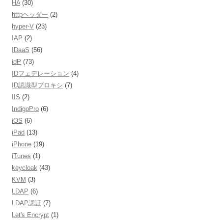
HA
(30)
httpヘッダー
(2)
hyper-V
(23)
IAP
(2)
IDaaS
(56)
idP
(73)
IDフェデレーション
(4)
ID認識型プロキシ
(7)
IIS
(2)
IndigoPro
(6)
iOS
(6)
iPad
(13)
iPhone
(19)
iTunes
(1)
keycloak
(43)
KVM
(3)
LDAP
(6)
LDAP認証
(7)
Let's Encrypt
(1)