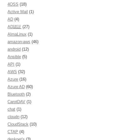
4OSS
(18)
Active Mail
(1)
AD
(4)
AD認証
(27)
AlmaLinux
(1)
amazon-aws
(46)
android
(12)
Ansible
(5)
API
(1)
AWS
(32)
Azure
(16)
Azure AD
(60)
Bluetooth
(2)
CarotDAV
(1)
chat
(1)
cloudn
(12)
CloudStack
(10)
CTAP
(4)
desknet's
(3)