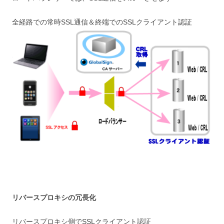
全経路での常時SSL通信＆終端でのSSLクライアント認証
リバースプロキシの冗長化
リバースプロキシ側でSSLクライアント認証