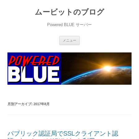
ムービットのブログ
Powered BLUE サーバー
コ
メニュー
ン
テ
ン
ツ
へ
ス
キ
ッ
プ
月別アーカイブ:
2017年8月
パブリック認証局でSSLクライアント認