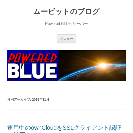
ムービットのブログ
Powered BLUE サーバー
コ
メニュー
ン
テ
ン
ツ
へ
ス
キ
ッ
プ
月別アーカイブ:
2015年11月
運用中のownCloudをSSLクライアント認証