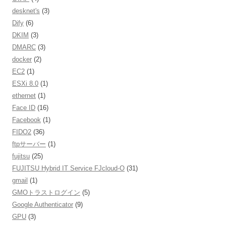
desknet's
(3)
Dify
(6)
DKIM
(3)
DMARC
(3)
docker
(2)
EC2
(1)
ESXi 8.0
(1)
ethernet
(1)
Face ID
(16)
Facebook
(1)
FIDO2
(36)
ftpサーバー
(1)
fujitsu
(25)
FUJITSU Hybrid IT Service FJcloud-O
(31)
gmail
(1)
GMOトラストログイン
(5)
Google Authenticator
(9)
GPU
(3)