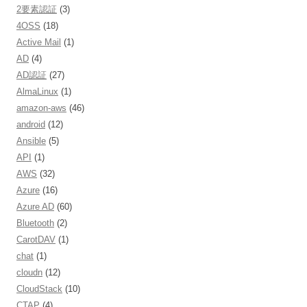
2要素認証
(3)
4OSS
(18)
Active Mail
(1)
AD
(4)
AD認証
(27)
AlmaLinux
(1)
amazon-aws
(46)
android
(12)
Ansible
(5)
API
(1)
AWS
(32)
Azure
(16)
Azure AD
(60)
Bluetooth
(2)
CarotDAV
(1)
chat
(1)
cloudn
(12)
CloudStack
(10)
CTAP
(4)