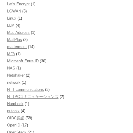
Let's Encrypt
(1)
LGWAN
(3)
Linux
(1)
LLM
(4)
Mac Address
(1)
MailPlus
(3)
mattermost
(14)
MFA
(1)
Microsoft Entra ID
(30)
NAS
(1)
Netshaker
(2)
network
(1)
NTT communications
(3)
NTTPCコミニュケーションズ
(2)
NumLock
(1)
nutanix
(4)
OIDC認証
(58)
OpenID
(17)
OpenStack
(21)