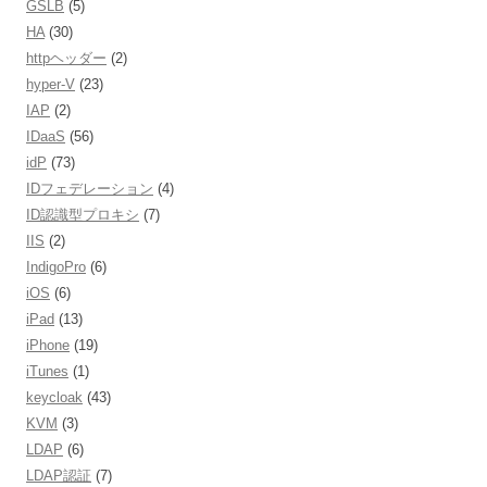
GSLB
(5)
HA
(30)
httpヘッダー
(2)
hyper-V
(23)
IAP
(2)
IDaaS
(56)
idP
(73)
IDフェデレーション
(4)
ID認識型プロキシ
(7)
IIS
(2)
IndigoPro
(6)
iOS
(6)
iPad
(13)
iPhone
(19)
iTunes
(1)
keycloak
(43)
KVM
(3)
LDAP
(6)
LDAP認証
(7)