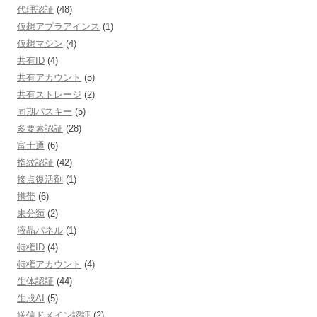
代理認証
(48)
仮想アプラアインス
(1)
仮想マシン
(4)
共有ID
(4)
共有アカウント
(5)
共有ストレージ
(2)
同期パスキー
(5)
多要素認証
(28)
富士通
(6)
指紋認証
(42)
接点復活剤
(1)
携帯
(6)
未分類
(2)
液晶パネル
(1)
特権ID
(4)
特権アカウント
(4)
生体認証
(44)
生成AI
(5)
送信ドメイン認証
(2)