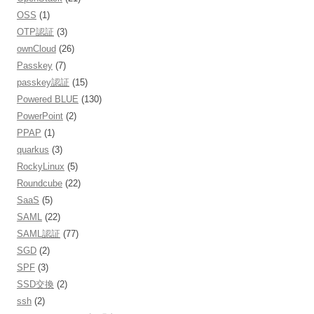
OSS
(1)
OTP認証
(3)
ownCloud
(26)
Passkey
(7)
passkey認証
(15)
Powered BLUE
(130)
PowerPoint
(2)
PPAP
(1)
quarkus
(3)
RockyLinux
(5)
Roundcube
(22)
SaaS
(5)
SAML
(22)
SAML認証
(77)
SGD
(2)
SPF
(3)
SSD交換
(2)
ssh
(2)