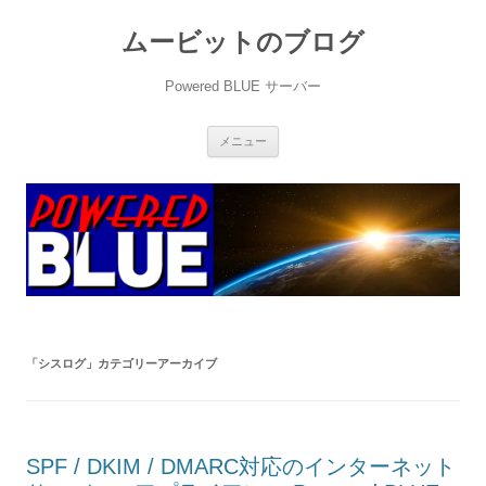
ムービットのブログ
Powered BLUE サーバー
コ
メニュー
ン
テ
ン
ツ
へ
ス
キ
ッ
プ
「
シスログ
」カテゴリーアーカイブ
SPF / DKIM / DMARC対応のインターネット