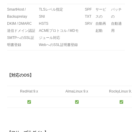
SmartHost /
TLSレベル指定
SPF
サービ
パッチ
Backuprelay
SNI
TXT
スの
の
DKIM / DMARC
HSTS
SRV
自動再
自動適
送信ドメイン認証
ACMEプロトコル / MDモ
起動
用
SMTPへのSSL証
ジュール対応
明書登録
WebへのSSL証明書登録
【対応のOS】
RedHat 9.x
AlmaLinux 9.x
RockyLinux 9.