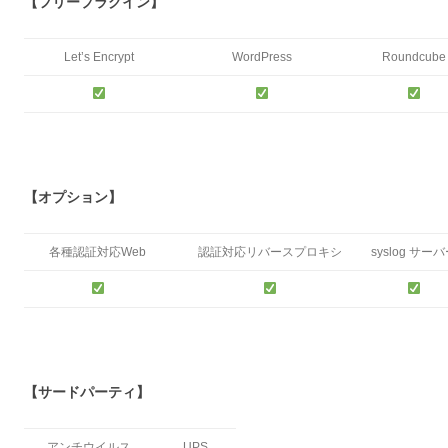
【フリープラグイン】
Let’s Encrypt
WordPress
Roundcube
【オプション】
各種認証対応Web
認証対応リバースプロキシ
syslog サー
【サードパーティ】
アンチウイルス
UPS