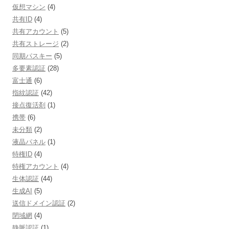
仮想マシン
(4)
共有ID
(4)
共有アカウント
(5)
共有ストレージ
(2)
同期パスキー
(5)
多要素認証
(28)
富士通
(6)
指紋認証
(42)
接点復活剤
(1)
携帯
(6)
未分類
(2)
液晶パネル
(1)
特権ID
(4)
特権アカウント
(4)
生体認証
(44)
生成AI
(5)
送信ドメイン認証
(2)
閉域網
(4)
静脈認証
(1)