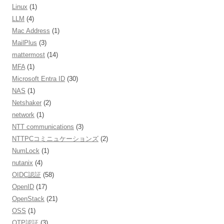
Linux
(1)
LLM
(4)
Mac Address
(1)
MailPlus
(3)
mattermost
(14)
MFA
(1)
Microsoft Entra ID
(30)
NAS
(1)
Netshaker
(2)
network
(1)
NTT communications
(3)
NTTPCコミニュケーションズ
(2)
NumLock
(1)
nutanix
(4)
OIDC認証
(58)
OpenID
(17)
OpenStack
(21)
OSS
(1)
OTP認証
(3)