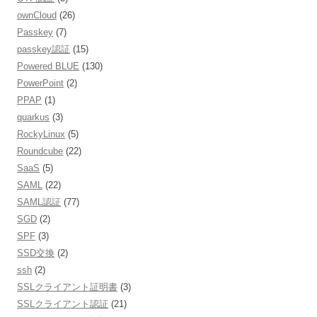
ownCloud
(26)
Passkey
(7)
passkey認証
(15)
Powered BLUE
(130)
PowerPoint
(2)
PPAP
(1)
quarkus
(3)
RockyLinux
(5)
Roundcube
(22)
SaaS
(5)
SAML
(22)
SAML認証
(77)
SGD
(2)
SPF
(3)
SSD交換
(2)
ssh
(2)
SSLクライアント証明書
(3)
SSLクライアント認証
(21)