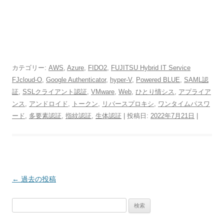
カテゴリー:
AWS
,
Azure
,
FIDO2
,
FUJITSU Hybrid IT Service
FJcloud-O
,
Google Authenticator
,
hyper-V
,
Powered BLUE
,
SAML認
証
,
SSLクライアント認証
,
VMware
,
Web
,
ひとり情シス
,
アプライア
ンス
,
アンドロイド
,
トークン
,
リバースプロキシ
,
ワンタイムパスワ
ード
,
多要素認証
,
指紋認証
,
生体認証
| 投稿日:
2022年7月21日
|
投
←
過去の投稿
稿
検
ナ
索:
ビ