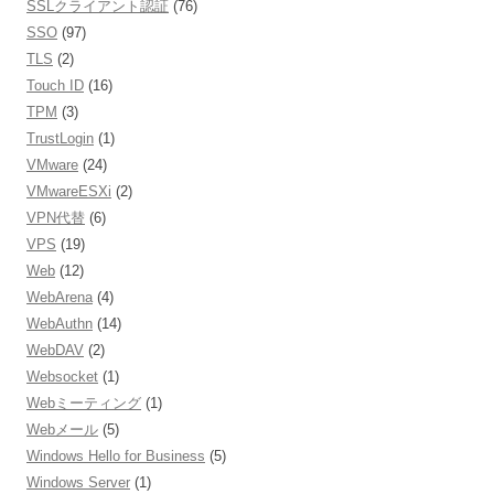
SSLクライアント認証
(76)
SSO
(97)
TLS
(2)
Touch ID
(16)
TPM
(3)
TrustLogin
(1)
VMware
(24)
VMwareESXi
(2)
VPN代替
(6)
VPS
(19)
Web
(12)
WebArena
(4)
WebAuthn
(14)
WebDAV
(2)
Websocket
(1)
Webミーティング
(1)
Webメール
(5)
Windows Hello for Business
(5)
Windows Server
(1)