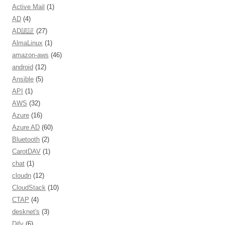
Active Mail
(1)
AD
(4)
AD認証
(27)
AlmaLinux
(1)
amazon-aws
(46)
android
(12)
Ansible
(5)
API
(1)
AWS
(32)
Azure
(16)
Azure AD
(60)
Bluetooth
(2)
CarotDAV
(1)
chat
(1)
cloudn
(12)
CloudStack
(10)
CTAP
(4)
desknet's
(3)
Dify
(6)