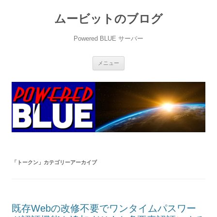
ムービットのブログ
Powered BLUE サーバー
コ
メニュー
ン
テ
ン
ツ
へ
ス
キ
ッ
プ
「
トークン
」カテゴリーアーカイブ
既存Webの改修不要でワンタイムパスワー