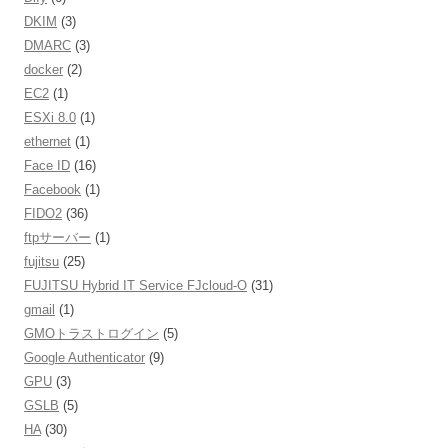
DKIM
(3)
DMARC
(3)
docker
(2)
EC2
(1)
ESXi 8.0
(1)
ethernet
(1)
Face ID
(16)
Facebook
(1)
FIDO2
(36)
ftpサーバー
(1)
fujitsu
(25)
FUJITSU Hybrid IT Service FJcloud-O
(31)
gmail
(1)
GMOトラストログイン
(5)
Google Authenticator
(9)
GPU
(3)
GSLB
(5)
HA
(30)