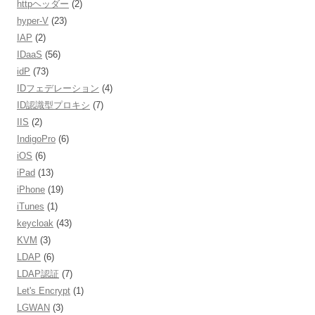
httpヘッダー
(2)
hyper-V
(23)
IAP
(2)
IDaaS
(56)
idP
(73)
IDフェデレーション
(4)
ID認識型プロキシ
(7)
IIS
(2)
IndigoPro
(6)
iOS
(6)
iPad
(13)
iPhone
(19)
iTunes
(1)
keycloak
(43)
KVM
(3)
LDAP
(6)
LDAP認証
(7)
Let's Encrypt
(1)
LGWAN
(3)