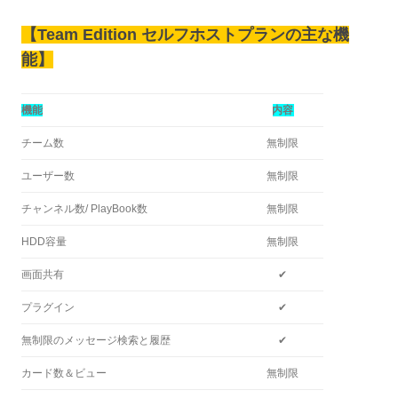
【Team Edition セルフホストプランの主な機
能】
機能
内容
チーム数
無制限
ユーザー数
無制限
チャンネル数/ PlayBook数
無制限
HDD容量
無制限
画面共有
✔
プラグイン
✔
無制限のメッセージ検索と履歴
✔
カード数＆ビュー
無制限