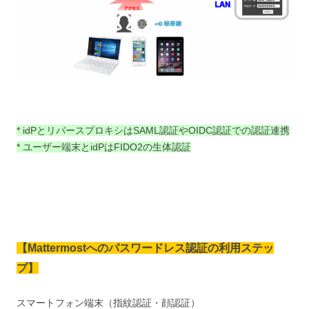
* idPとリバースプロキシはSAML認証やOIDC認証での認証連携
* ユーザー端末とidPはFIDO2の生体認証
【
Mattermostへのパスワードレス認証の利用ステッ
プ
】
スマートフォン端末（指紋認証・顔認証）