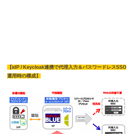
【idP / Keycloak連携で
代理入力＆パスワードレスSSO
運用時の構成】