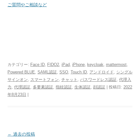
ご質問やご相談など
カテゴリー:
Face ID
,
FIDO2
,
iPad
,
iPhone
,
keycloak
,
mattermost
,
Powered BLUE
,
SAML認証
,
SSO
,
Touch ID
,
アンドロイド
,
シングル
サインオン
,
スマートフォン
,
チャット
,
パスワードレス認証
,
代理入
力
,
代理認証
,
多要素認証
,
指紋認証
,
生体認証
,
顔認証
| 投稿日:
2022
年8月23日
|
投
←
過去の投稿