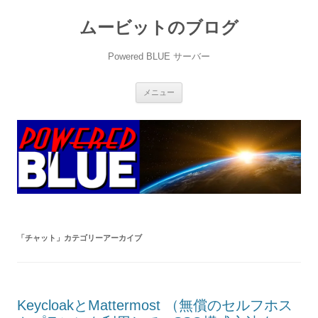
ムービットのブログ
Powered BLUE サーバー
コ
メニュー
ン
テ
ン
ツ
へ
ス
キ
ッ
プ
「
チャット
」カテゴリーアーカイブ
KeycloakとMattermost （無償のセルフホス