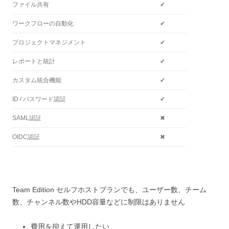
ファイル共有
✔
ワークフローの自動化
✔
プロジェクトマネジメント
✔
レポートと統計
✔
カスタム統合機能
✔
ID / パスワード認証
✔
SAML認証
✖
OIDC認証
✖
Team Edition セルフホストプランでも、ユーザー数、チーム
数、チャンネル数やHDD容量などに制限はありません
費用を抑えて運用したい