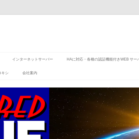
コ
ン
インターネットサーバー
HAに対応・各種の認証機能付きWEB サー
テ
ン
ツ
ロキシ
会社案内
へ
ス
キ
ッ
プ