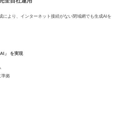
の完全自社運用
成により、インターネット接続がない閉域網でも生成AIを
I」 を実現
い
に準拠