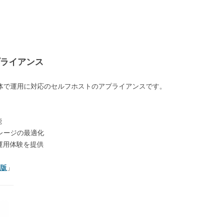
のアプライアンス
とLLMまでを一体で運用に対応のセルフホストのアプライアンスです。
能
ストレージの最適化
運用体験を提供
 版
」