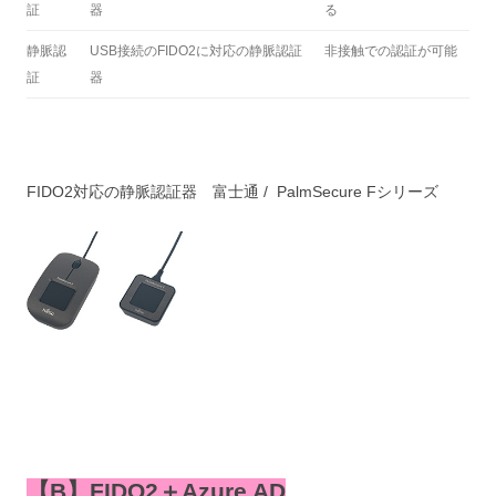
証
器
る
静脈認
USB接続のFIDO2に対応の静脈認証
非接触での認証が可能
証
器
FIDO2対応の静脈認証器 富士通 /
PalmSecure Fシリーズ
【B】FIDO2＋Azure AD