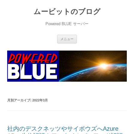
ムービットのブログ
Powered BLUE サーバー
コ
メニュー
ン
テ
ン
ツ
へ
ス
キ
ッ
プ
月別アーカイブ:
2022年3月
社内のデスクネッツやサイボウズへAzure