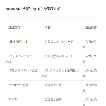
Azure ADで利用できる主な認証方式
認証方式
内容
認証操作
SMS 認証
*1
毎回異なるパスワード
入力が手
間
ワンタイムパスワード
毎回異なるパスワード
入力が手
認証
間
SSLクライアント認証
SSLクライアント証明書の
操作は簡
配布
単
Windows Hello
認証器が必要
操作は簡
単
FIDO2
認証器が必要
操作は簡
単