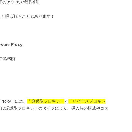
認証のアクセス管理機能
agement と呼ばれることもあります )
Aware Proxy
中継機能
re Proxy ) には、
「透過型プロキシ」
と
「リバースプロキシ
ID認識型プロキシ」のタイプにより、導入時の構成やコス