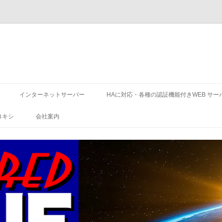
コ
ン
インターネットサーバー
HAに対応・各種の認証機能付きWEB サー
テ
ン
ツ
ロキシ
会社案内
へ
ス
キ
ッ
プ