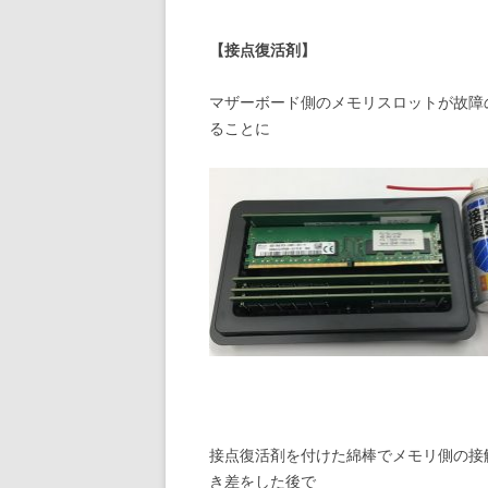
【接点復活剤】
マザーボード側のメモリスロットが故障
ることに
接点復活剤を付けた綿棒でメモリ側の接
き差をした後で