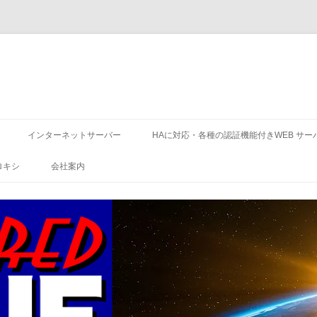
コ
ン
インターネットサーバー
HAに対応・各種の認証機能付きWEB サー
テ
ン
ツ
ロキシ
会社案内
へ
ス
キ
ッ
プ