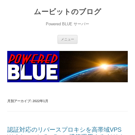
ムービットのブログ
Powered BLUE サーバー
コ
メニュー
ン
テ
ン
ツ
へ
ス
キ
ッ
プ
月別アーカイブ:
2022年1月
認証対応のリバースプロキシを高帯域VPS