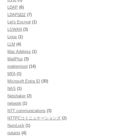
LDAP
(6)
LDAP認証
(7)
Let's Encrypt
(1)
LGWAN
(3)
Linux
(1)
LLM
(4)
Mac Address
(1)
MailPlus
(3)
mattermost
(14)
MFA
(1)
Microsoft Entra ID
(30)
NAS
(1)
Netshaker
(2)
network
(1)
NTT communications
(3)
NTTPCコミニュケーションズ
(2)
NumLock
(1)
nutanix
(4)