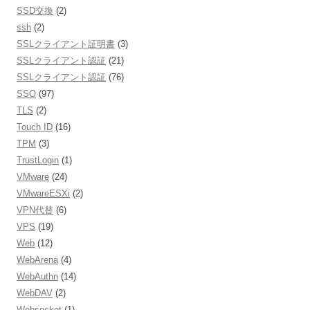
SSD交換
(2)
ssh
(2)
SSLクライアント証明書
(3)
SSLクライアント認証
(21)
SSLクライアント認証
(76)
SSO
(97)
TLS
(2)
Touch ID
(16)
TPM
(3)
TrustLogin
(1)
VMware
(24)
VMwareESXi
(2)
VPN代替
(6)
VPS
(19)
Web
(12)
WebArena
(4)
WebAuthn
(14)
WebDAV
(2)
Websocket
(1)