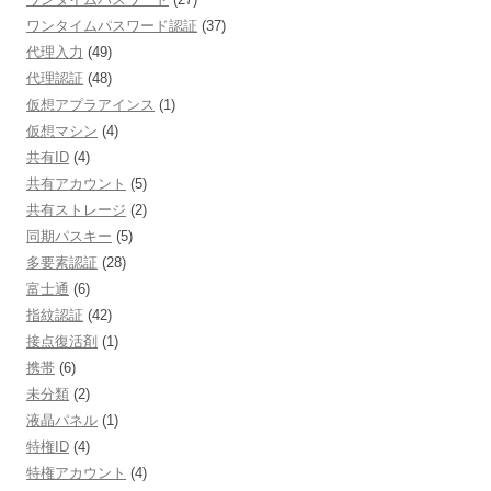
ワンタイムパスワード認証
(37)
代理入力
(49)
代理認証
(48)
仮想アプラアインス
(1)
仮想マシン
(4)
共有ID
(4)
共有アカウント
(5)
共有ストレージ
(2)
同期パスキー
(5)
多要素認証
(28)
富士通
(6)
指紋認証
(42)
接点復活剤
(1)
携帯
(6)
未分類
(2)
液晶パネル
(1)
特権ID
(4)
特権アカウント
(4)