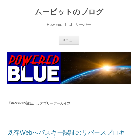
ムービットのブログ
Powered BLUE サーバー
コ
メニュー
ン
テ
ン
ツ
へ
ス
キ
ッ
プ
「
PASSKEY認証
」カテゴリーアーカイブ
既存Webへパスキー認証のリバースプロキ