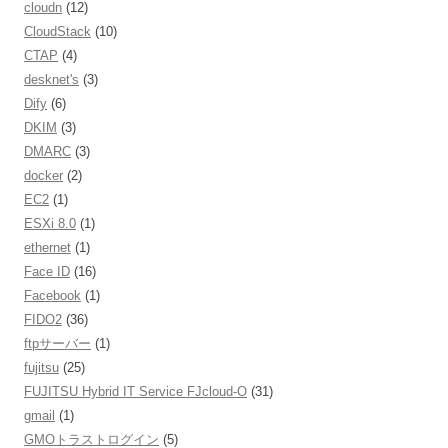
cloudn
(12)
CloudStack
(10)
CTAP
(4)
desknet's
(3)
Dify
(6)
DKIM
(3)
DMARC
(3)
docker
(2)
EC2
(1)
ESXi 8.0
(1)
ethernet
(1)
Face ID
(16)
Facebook
(1)
FIDO2
(36)
ftpサーバー
(1)
fujitsu
(25)
FUJITSU Hybrid IT Service FJcloud-O
(31)
gmail
(1)
GMOトラストログイン
(5)