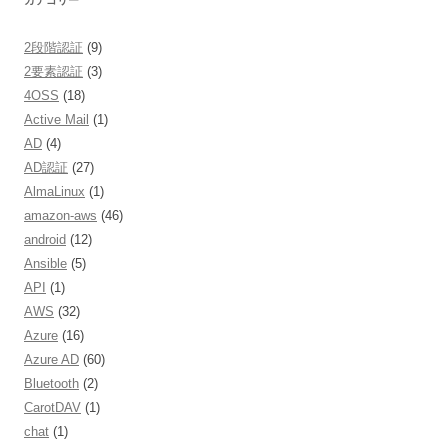
2段階認証
(9)
2要素認証
(3)
4OSS
(18)
Active Mail
(1)
AD
(4)
AD認証
(27)
AlmaLinux
(1)
amazon-aws
(46)
android
(12)
Ansible
(5)
API
(1)
AWS
(32)
Azure
(16)
Azure AD
(60)
Bluetooth
(2)
CarotDAV
(1)
chat
(1)