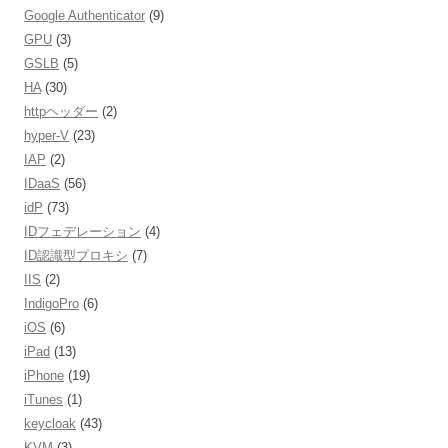
Google Authenticator
(9)
GPU
(3)
GSLB
(5)
HA
(30)
httpヘッダー
(2)
hyper-V
(23)
IAP
(2)
IDaaS
(56)
idP
(73)
IDフェデレーション
(4)
ID認識型プロキシ
(7)
IIS
(2)
IndigoPro
(6)
iOS
(6)
iPad
(13)
iPhone
(19)
iTunes
(1)
keycloak
(43)
KVM
(3)