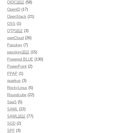
OIDC認証
(58)
OpenID
(17)
OpenStack
(21)
OSS
(1)
OTP認証
(3)
ownCloud
(26)
Passkey
(7)
passkey認証
(15)
Powered BLUE
(130)
PowerPoint
(2)
PPAP
(1)
quarkus
(3)
RockyLinux
(5)
Roundcube
(22)
SaaS
(5)
SAML
(22)
SAML認証
(77)
SGD
(2)
SPF
(3)