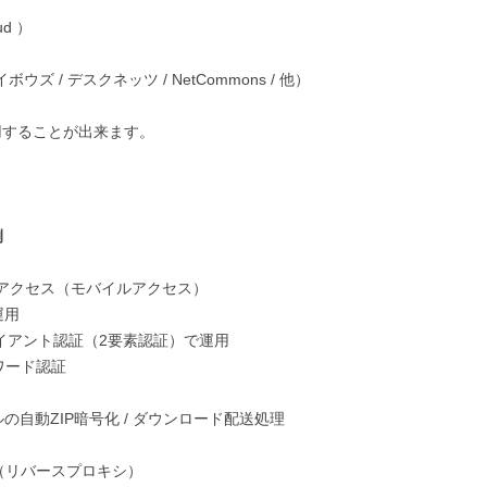
d ）
 / デスクネッツ / NetCommons / 他）
で運用することが出来ます。
例
ルアクセス（モバイルアクセス）
運用
ライアント認証（2要素認証）で運用
ワード認証
自動ZIP暗号化 / ダウンロード配送処理
（リバースプロキシ）