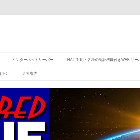
コ
ン
インターネットサーバー
HAに対応・各種の認証機能付きWEB サー
テ
ン
ツ
ロキシ
会社案内
へ
ス
キ
ッ
プ