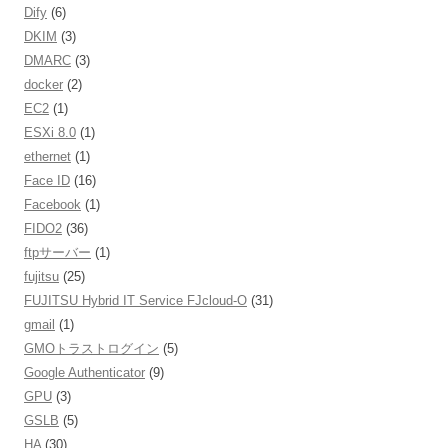
Dify
(6)
DKIM
(3)
DMARC
(3)
docker
(2)
EC2
(1)
ESXi 8.0
(1)
ethernet
(1)
Face ID
(16)
Facebook
(1)
FIDO2
(36)
ftpサーバー
(1)
fujitsu
(25)
FUJITSU Hybrid IT Service FJcloud-O
(31)
gmail
(1)
GMOトラストログイン
(5)
Google Authenticator
(9)
GPU
(3)
GSLB
(5)
HA
(30)