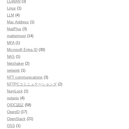
LGWAN
(3)
Linux
(1)
LLM
(4)
Mac Address
(1)
MailPlus
(3)
mattermost
(14)
MFA
(1)
Microsoft Entra ID
(30)
NAS
(1)
Netshaker
(2)
network
(1)
NTT communications
(3)
NTTPCコミニュケーションズ
(2)
NumLock
(1)
nutanix
(4)
OIDC認証
(58)
OpenID
(17)
OpenStack
(21)
OSS
(1)