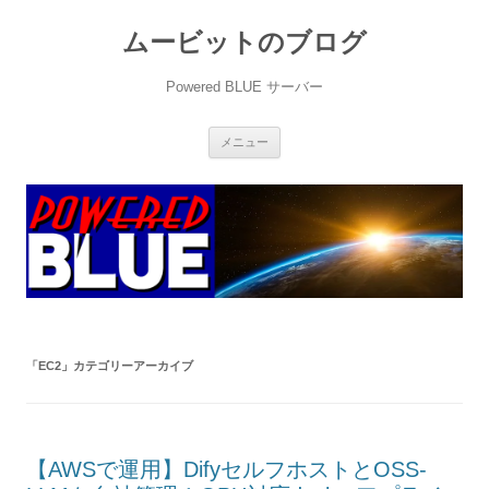
ムービットのブログ
Powered BLUE サーバー
コ
メニュー
ン
テ
ン
ツ
へ
ス
キ
ッ
プ
「
EC2
」カテゴリーアーカイブ
【AWSで運用】DifyセルフホストとOSS-