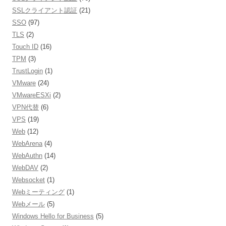
SSLクライアント認証
(21)
SSO
(97)
TLS
(2)
Touch ID
(16)
TPM
(3)
TrustLogin
(1)
VMware
(24)
VMwareESXi
(2)
VPN代替
(6)
VPS
(19)
Web
(12)
WebArena
(4)
WebAuthn
(14)
WebDAV
(2)
Websocket
(1)
Webミーティング
(1)
Webメール
(5)
Windows Hello for Business
(5)