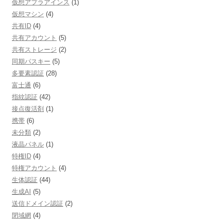
仮想アプラアインス
(1)
仮想マシン
(4)
共有ID
(4)
共有アカウント
(5)
共有ストレージ
(2)
同期パスキー
(5)
多要素認証
(28)
富士通
(6)
指紋認証
(42)
接点復活剤
(1)
携帯
(6)
未分類
(2)
液晶パネル
(1)
特権ID
(4)
特権アカウント
(4)
生体認証
(44)
生成AI
(5)
送信ドメイン認証
(2)
閉域網
(4)