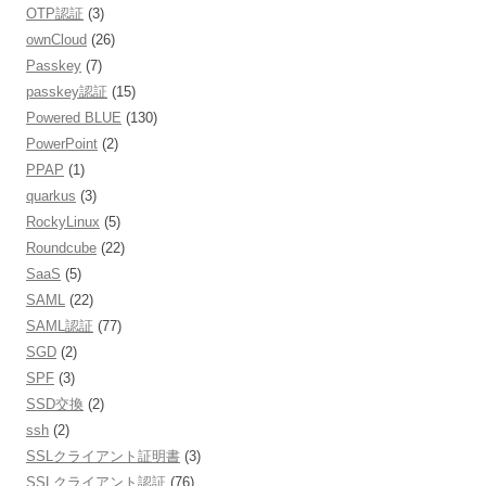
OTP認証
(3)
ownCloud
(26)
Passkey
(7)
passkey認証
(15)
Powered BLUE
(130)
PowerPoint
(2)
PPAP
(1)
quarkus
(3)
RockyLinux
(5)
Roundcube
(22)
SaaS
(5)
SAML
(22)
SAML認証
(77)
SGD
(2)
SPF
(3)
SSD交換
(2)
ssh
(2)
SSLクライアント証明書
(3)
SSLクライアント認証
(76)