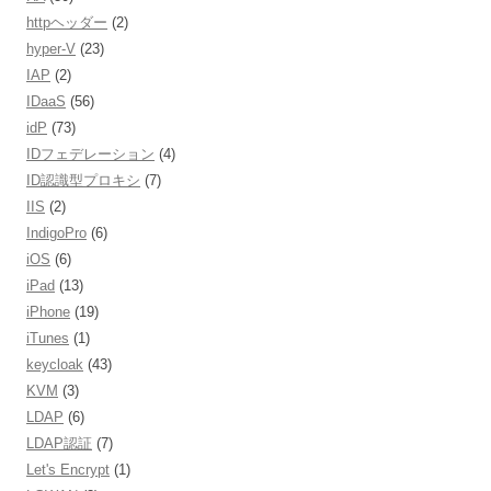
httpヘッダー
(2)
hyper-V
(23)
IAP
(2)
IDaaS
(56)
idP
(73)
IDフェデレーション
(4)
ID認識型プロキシ
(7)
IIS
(2)
IndigoPro
(6)
iOS
(6)
iPad
(13)
iPhone
(19)
iTunes
(1)
keycloak
(43)
KVM
(3)
LDAP
(6)
LDAP認証
(7)
Let's Encrypt
(1)