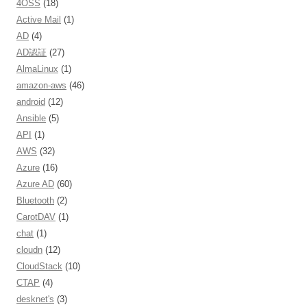
4OSS
(18)
Active Mail
(1)
AD
(4)
AD認証
(27)
AlmaLinux
(1)
amazon-aws
(46)
android
(12)
Ansible
(5)
API
(1)
AWS
(32)
Azure
(16)
Azure AD
(60)
Bluetooth
(2)
CarotDAV
(1)
chat
(1)
cloudn
(12)
CloudStack
(10)
CTAP
(4)
desknet's
(3)