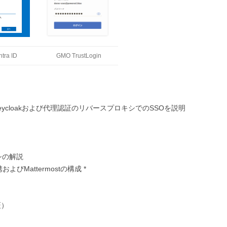
ntra ID
GMO TrustLogin
とkeycloakおよび代理認証のリバースプロキシでのSSOを説明
シの解説
よびMattermostの構成 *
証）