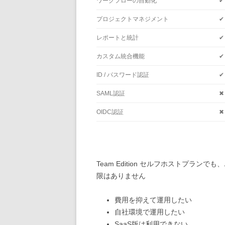
ワークフローの自動化
✔
プロジェクトマネジメント
✔
レポートと統計
✔
カスタム統合機能
✔
ID / パスワード認証
✔
SAML認証
✖
OIDC認証
✖
Team Edition セルフホストプラ
限はありません
費用を抑えて運用したい
自社環境で運用したい
SaaS版は利用できない