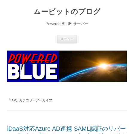
ムービットのブログ
Powered BLUE サーバー
コ
メニュー
ン
テ
ン
ツ
へ
ス
キ
ッ
プ
「
IAP
」カテゴリーアーカイブ
iDaaS対応Azure AD連携 SAML認証のリバー