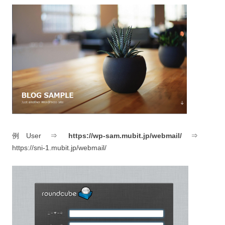
例 User ⇒
https://wp-sam.mubit.jp/webmail/
⇒
https://sni-1.mubit.jp/webmail/