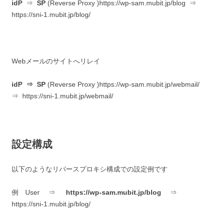
idP
⇒
SP
(Reverse Proxy )https://wp-sam.mubit.jp/blog ⇒
https://sni-1.mubit.jp/blog/
Webメールのサイトへリレイ
idP
⇒ SP
(Reverse Proxy )https://wp-sam.mubit.jp/webmail/
⇒ https://sni-1.mubit.jp/webmail/
設定構成
以下のようなリバースプロキシ構成での設定例です
例 User ⇒
https://wp-sam.mubit.jp/blog
⇒
https://sni-1.mubit.jp/blog/