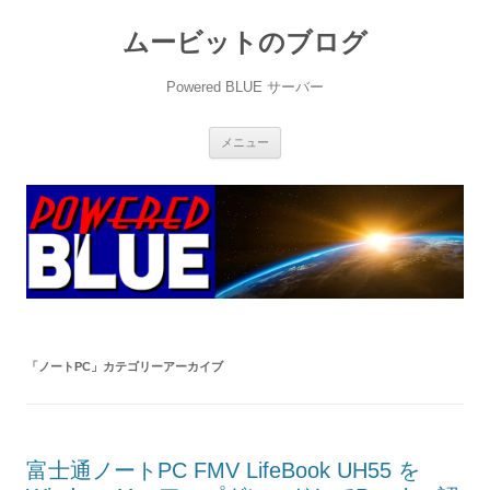
ムービットのブログ
Powered BLUE サーバー
コ
メニュー
ン
テ
ン
ツ
へ
ス
キ
ッ
プ
「
ノートPC
」カテゴリーアーカイブ
富士通ノートPC FMV LifeBook UH55 を