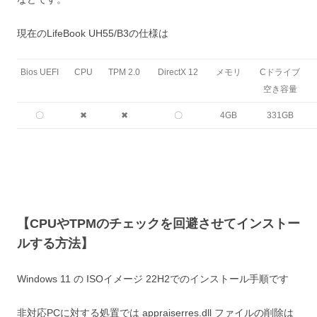
現在のLifeBook UH55/B3の仕様は
Bios UEFI
CPU
TPM 2.0
DirectX 12
メモリ
Cドライブ
空き容量
〇
✖
✖
〇
4GB
331GB
【CPUやTPMのチェックを回避させてインストー
ルする方法】
Windows 11 の ISOイメージ 22H2でのインストール手順です
非対応PCに対する処置では appraiserres.dll ファイルの削除は