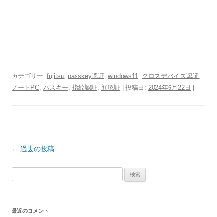
カテゴリー:
fujitsu
,
passkey認証
,
windows11
,
クロスデバイス認証
,
ノートPC
,
パスキー
,
指紋認証
,
顔認証
| 投稿日:
2024年6月22日
|
投
←
過去の投稿
稿
検
ナ
索:
ビ
ゲ
最近のコメント
ー