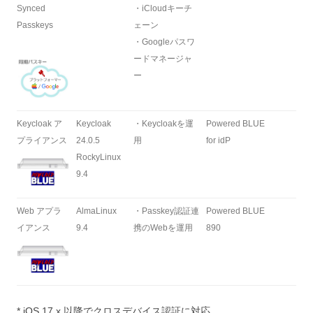
Synced
・iCloudキーチ
Passkeys
ェーン
・Googleパスワ
ードマネージャ
ー
Keycloak ア
Keycloak
・Keycloakを運
Powered BLUE
プライアンス
24.0.5
用
for idP
RockyLinux
9.4
Web アプラ
AlmaLinux
・Passkey認証連
Powered BLUE
イアンス
9.4
携のWebを運用
890
* iOS 17.x 以降でクロスデバイス認証に対応