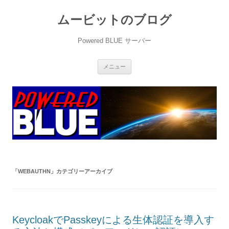
ムービットのブログ
Powered BLUE サーバー
コ
メニュー
ン
テ
ン
ツ
へ
ス
キ
ッ
プ
「
WEBAUTHN
」カテゴリーアーカイブ
KeycloakでPasskeyによる生体認証を導入す