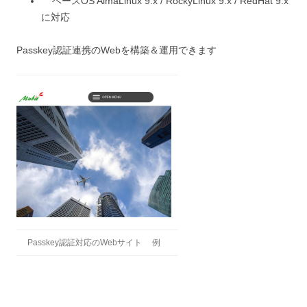
ベースOS AlmaLinux 9.x / RockyLinux 9.x / RedHat 9.x
に対応
Passkey認証連携のWebを構築＆運用できます
Passkey認証対応のWebサイト 例