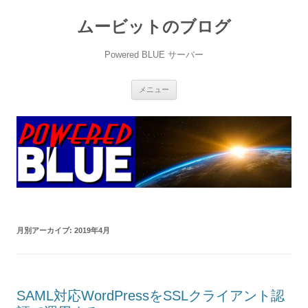
ムービットのブログ
Powered BLUE サーバー
コ
メニュー
ン
テ
ン
ツ
へ
ス
キ
ッ
プ
月別アーカイブ:
2019年4月
SAML対応WordPressをSSLクライアント認