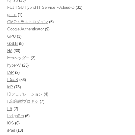
fujitsu
(25)
FUJITSU Hybrid IT Service FJcloud-O
(31)
gmail
(1)
GMOトラストログイン
(5)
Google Authenticator
(9)
GPU
(3)
GSLB
(5)
HA
(30)
httpヘッダー
(2)
hyper-V
(23)
IAP
(2)
IDaaS
(56)
idP
(73)
IDフェデレーション
(4)
ID認識型プロキシ
(7)
IIS
(2)
IndigoPro
(6)
iOS
(6)
iPad
(13)