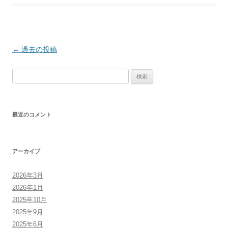
投
←
過去の投稿
稿
検
ナ
索:
ビ
ゲ
最近のコメント
ー
シ
ョ
アーカイブ
ン
2026年3月
2026年1月
2025年10月
2025年9月
2025年6月