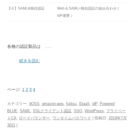
【６】SAML&独自認証
Web & SAML+独自認証の組み合わせ (
idP連携 ）
各種の認証製品は …..
続きを読む
ページ:
1
2
3
4
カテゴリー:
4OSS
,
amazon-aws
,
fujitsu
,
IDaaS
,
idP
,
Powered
BLUE
,
SAML
,
SSLクライアント認証
,
SSO
,
WordPress
,
プライベー
トCA
,
ロードバランサー
,
ワンタイムパスワード
| 投稿日:
2019年7月
30日
|