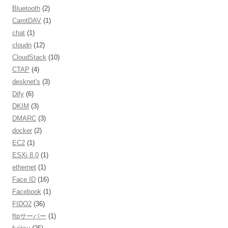
Bluetooth
(2)
CarotDAV
(1)
chat
(1)
cloudn
(12)
CloudStack
(10)
CTAP
(4)
desknet's
(3)
Dify
(6)
DKIM
(3)
DMARC
(3)
docker
(2)
EC2
(1)
ESXi 8.0
(1)
ethernet
(1)
Face ID
(16)
Facebook
(1)
FIDO2
(36)
ftpサーバー
(1)