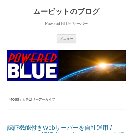
ムービットのブログ
Powered BLUE サーバー
コ
メニュー
ン
テ
ン
ツ
へ
ス
キ
ッ
プ
「
4OSS
」カテゴリーアーカイブ
認証機能付きWebサーバーを自社運用 /