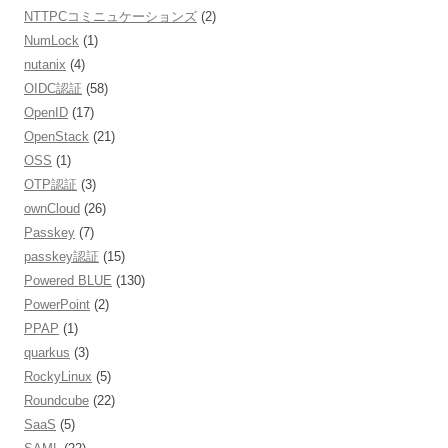
NTTPCコミニュケーションズ
(2)
NumLock
(1)
nutanix
(4)
OIDC認証
(58)
OpenID
(17)
OpenStack
(21)
OSS
(1)
OTP認証
(3)
ownCloud
(26)
Passkey
(7)
passkey認証
(15)
Powered BLUE
(130)
PowerPoint
(2)
PPAP
(1)
quarkus
(3)
RockyLinux
(5)
Roundcube
(22)
SaaS
(5)