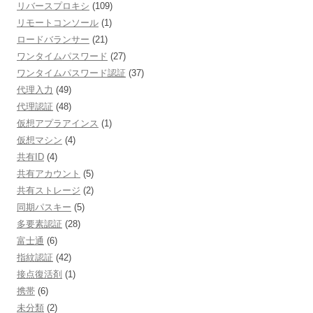
リバースプロキシ
(109)
リモートコンソール
(1)
ロードバランサー
(21)
ワンタイムパスワード
(27)
ワンタイムパスワード認証
(37)
代理入力
(49)
代理認証
(48)
仮想アプラアインス
(1)
仮想マシン
(4)
共有ID
(4)
共有アカウント
(5)
共有ストレージ
(2)
同期パスキー
(5)
多要素認証
(28)
富士通
(6)
指紋認証
(42)
接点復活剤
(1)
携帯
(6)
未分類
(2)