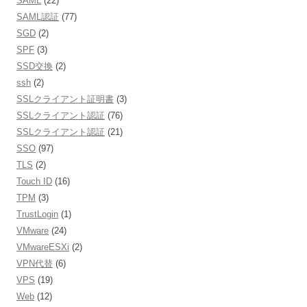
SAML
(22)
SAML認証
(77)
SGD
(2)
SPF
(3)
SSD交換
(2)
ssh
(2)
SSLクライアント証明書
(3)
SSLクライアント認証
(76)
SSLクライアント認証
(21)
SSO
(97)
TLS
(2)
Touch ID
(16)
TPM
(3)
TrustLogin
(1)
VMware
(24)
VMwareESXi
(2)
VPN代替
(6)
VPS
(19)
Web
(12)