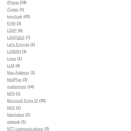
iPhone
(19)
iTunes
(1)
keycloak
(43)
KVM
(3)
LDAP
(6)
LDAP認証
(7)
Let's Encrypt
(1)
LGWAN
(3)
Linux
(1)
LLM
(4)
Mac Address
(1)
MailPlus
(3)
mattermost
(14)
MFA
(1)
Microsoft Entra ID
(30)
NAS
(1)
Netshaker
(2)
network
(1)
NTT communications
(3)