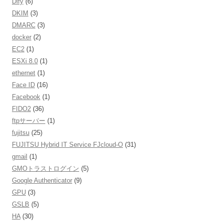
Dify
(6)
DKIM
(3)
DMARC
(3)
docker
(2)
EC2
(1)
ESXi 8.0
(1)
ethernet
(1)
Face ID
(16)
Facebook
(1)
FIDO2
(36)
ftpサーバー
(1)
fujitsu
(25)
FUJITSU Hybrid IT Service FJcloud-O
(31)
gmail
(1)
GMOトラストログイン
(5)
Google Authenticator
(9)
GPU
(3)
GSLB
(5)
HA
(30)