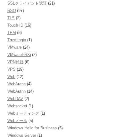
SSLクライアント認証
(21)
SSO
(97)
TLS
(2)
Touch ID
(16)
TPM
(3)
TrustLogin
(1)
VMware
(24)
VMwareESXi
(2)
VPN代替
(6)
VPS
(19)
Web
(12)
WebArena
(4)
WebAuthn
(14)
WebDAV
(2)
Websocket
(1)
Webミーティング
(1)
Webメール
(5)
Windows Hello for Business
(5)
Windows Server
(1)