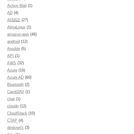
Active Mail
(1)
AD
(4)
AD認証
(27)
AlmaLinux
(1)
amazon-aws
(46)
android
(12)
Ansible
(5)
API
(1)
AWS
(32)
Azure
(16)
Azure AD
(60)
Bluetooth
(2)
CarotDAV
(1)
chat
(1)
cloudn
(12)
CloudStack
(10)
CTAP
(4)
desknet's
(3)