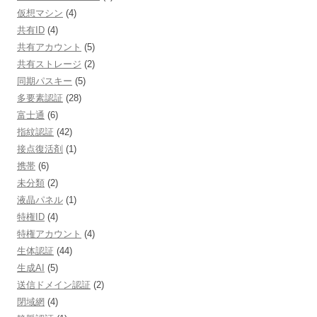
仮想マシン
(4)
共有ID
(4)
共有アカウント
(5)
共有ストレージ
(2)
同期パスキー
(5)
多要素認証
(28)
富士通
(6)
指紋認証
(42)
接点復活剤
(1)
携帯
(6)
未分類
(2)
液晶パネル
(1)
特権ID
(4)
特権アカウント
(4)
生体認証
(44)
生成AI
(5)
送信ドメイン認証
(2)
閉域網
(4)