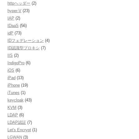
httpヘッダー
(2)
hyper-V
(23)
IAP
(2)
IDaaS
(56)
idP
(73)
IDフェデレーション
(4)
ID認識型プロキシ
(7)
IIS
(2)
IndigoPro
(6)
iOS
(6)
iPad
(13)
iPhone
(19)
iTunes
(1)
keycloak
(43)
KVM
(3)
LDAP
(6)
LDAP認証
(7)
Let's Encrypt
(1)
LGWAN
(3)