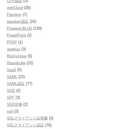
OTP認証
(3)
ownCloud
(26)
Passkey
(7)
passkey認証
(15)
Powered BLUE
(130)
PowerPoint
(2)
PPAP
(1)
quarkus
(3)
RockyLinux
(5)
Roundcube
(22)
SaaS
(5)
SAML
(22)
SAML認証
(77)
SGD
(2)
SPF
(3)
SSD交換
(2)
ssh
(2)
SSLクライアント証明書
(3)
SSLクライアント認証
(76)