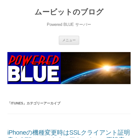
ムービットのブログ
Powered BLUE サーバー
コ
メニュー
ン
テ
ン
ツ
へ
ス
キ
ッ
プ
「
ITUNES
」カテゴリーアーカイブ
iPhoneの機種変更時はSSLクライアント証明