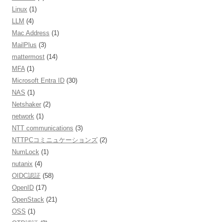
Linux
(1)
LLM
(4)
Mac Address
(1)
MailPlus
(3)
mattermost
(14)
MFA
(1)
Microsoft Entra ID
(30)
NAS
(1)
Netshaker
(2)
network
(1)
NTT communications
(3)
NTTPCコミニュケーションズ
(2)
NumLock
(1)
nutanix
(4)
OIDC認証
(58)
OpenID
(17)
OpenStack
(21)
OSS
(1)