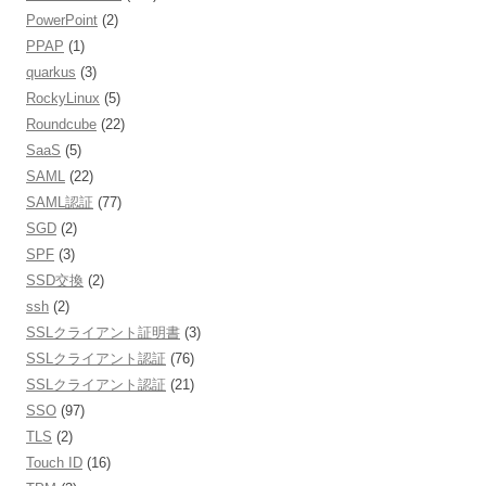
PowerPoint
(2)
PPAP
(1)
quarkus
(3)
RockyLinux
(5)
Roundcube
(22)
SaaS
(5)
SAML
(22)
SAML認証
(77)
SGD
(2)
SPF
(3)
SSD交換
(2)
ssh
(2)
SSLクライアント証明書
(3)
SSLクライアント認証
(76)
SSLクライアント認証
(21)
SSO
(97)
TLS
(2)
Touch ID
(16)