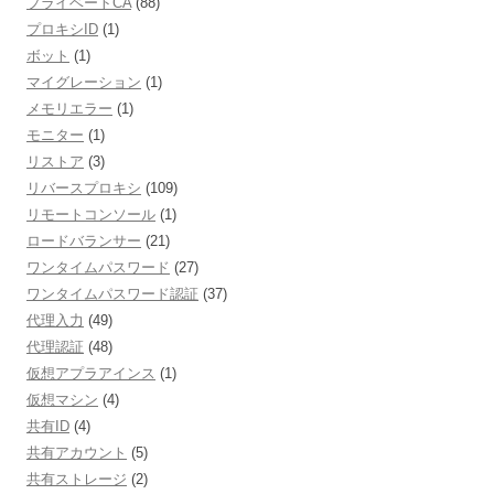
プライベートCA
(88)
プロキシID
(1)
ボット
(1)
マイグレーション
(1)
メモリエラー
(1)
モニター
(1)
リストア
(3)
リバースプロキシ
(109)
リモートコンソール
(1)
ロードバランサー
(21)
ワンタイムパスワード
(27)
ワンタイムパスワード認証
(37)
代理入力
(49)
代理認証
(48)
仮想アプラアインス
(1)
仮想マシン
(4)
共有ID
(4)
共有アカウント
(5)
共有ストレージ
(2)