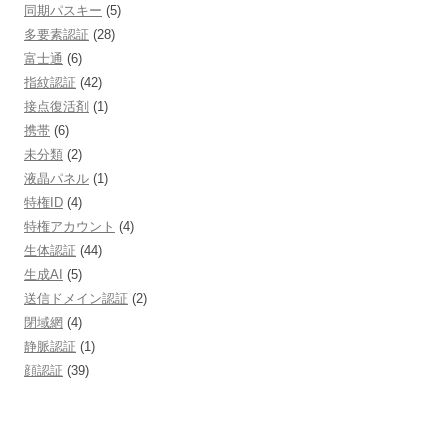
同期パスキー
(5)
多要素認証
(28)
富士通
(6)
指紋認証
(42)
接点復活剤
(1)
携帯
(6)
未分類
(2)
液晶パネル
(1)
特権ID
(4)
特権アカウント
(4)
生体認証
(44)
生成AI
(5)
送信ドメイン認証
(2)
閉域網
(4)
静脈認証
(1)
顔認証
(39)