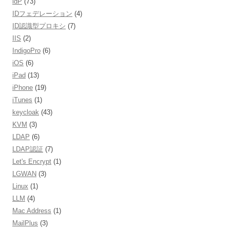
idP
(73)
IDフェデレーション
(4)
ID認識型プロキシ
(7)
IIS
(2)
IndigoPro
(6)
iOS
(6)
iPad
(13)
iPhone
(19)
iTunes
(1)
keycloak
(43)
KVM
(3)
LDAP
(6)
LDAP認証
(7)
Let's Encrypt
(1)
LGWAN
(3)
Linux
(1)
LLM
(4)
Mac Address
(1)
MailPlus
(3)