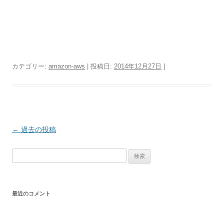
カテゴリー:
amazon-aws
| 投稿日:
2014年12月27日
|
投
←
過去の投稿
稿
検
ナ
索:
ビ
ゲ
最近のコメント
ー
シ