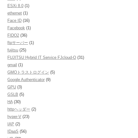
ESXi 8.0
(1)
ethernet
(1)
Face ID
(16)
Facebook
(1)
FIDO2
(36)
ftpサーバー
(1)
fujitsu
(25)
FUJITSU Hybrid IT Service FJcloud-O
(31)
gmail
(1)
GMOトラストログイン
(5)
Google Authenticator
(9)
GPU
(3)
GSLB
(5)
HA
(30)
httpヘッダー
(2)
hyper-V
(23)
IAP
(2)
IDaaS
(56)