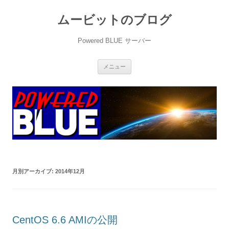
ムービットのブログ
Powered BLUE サーバー
コ
メニュー
ン
テ
ン
ツ
へ
ス
キ
ッ
プ
月別アーカイブ:
2014年12月
CentOS 6.6 AMIの公開