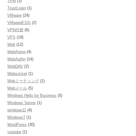
TPM
(3)
TrustLogin
(1)
VMware
(24)
VMwareESXi
(2)
VPN代替
(6)
VPS
(19)
Web
(12)
WebArena
(4)
WebAuthn
(14)
WebDAV
(2)
Websocket
(1)
Webミーティング
(1)
Webメール
(5)
Windows Hello for Business
(5)
Windows Server
(1)
windows11
(4)
Windows7
(1)
WordPress
(30)
youtube
(1)