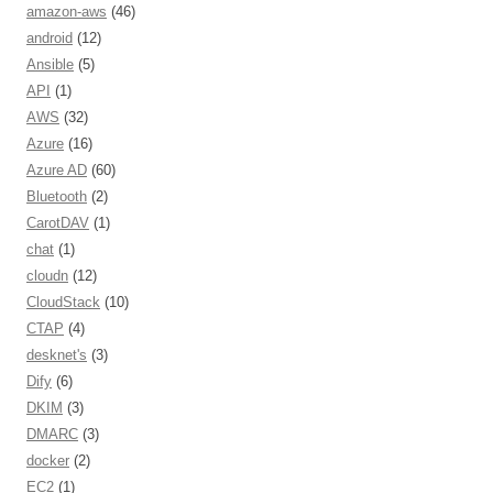
amazon-aws
(46)
android
(12)
Ansible
(5)
API
(1)
AWS
(32)
Azure
(16)
Azure AD
(60)
Bluetooth
(2)
CarotDAV
(1)
chat
(1)
cloudn
(12)
CloudStack
(10)
CTAP
(4)
desknet's
(3)
Dify
(6)
DKIM
(3)
DMARC
(3)
docker
(2)
EC2
(1)