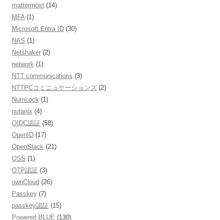
mattermost
(14)
MFA
(1)
Microsoft Entra ID
(30)
NAS
(1)
Netshaker
(2)
network
(1)
NTT communications
(3)
NTTPCコミニュケーションズ
(2)
NumLock
(1)
nutanix
(4)
OIDC認証
(58)
OpenID
(17)
OpenStack
(21)
OSS
(1)
OTP認証
(3)
ownCloud
(26)
Passkey
(7)
passkey認証
(15)
Powered BLUE
(130)