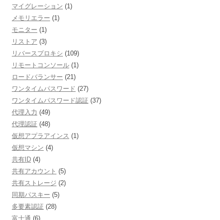
マイグレーション
(1)
メモリエラー
(1)
モニター
(1)
リストア
(3)
リバースプロキシ
(109)
リモートコンソール
(1)
ロードバランサー
(21)
ワンタイムパスワード
(27)
ワンタイムパスワード認証
(37)
代理入力
(49)
代理認証
(48)
仮想アプラアインス
(1)
仮想マシン
(4)
共有ID
(4)
共有アカウント
(5)
共有ストレージ
(2)
同期パスキー
(5)
多要素認証
(28)
富士通
(6)