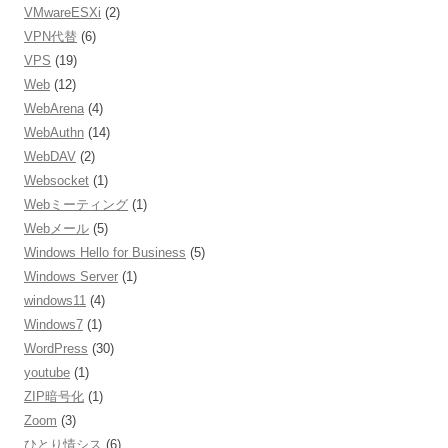
VMwareESXi
(2)
VPN代替
(6)
VPS
(19)
Web
(12)
WebArena
(4)
WebAuthn
(14)
WebDAV
(2)
Websocket
(1)
Webミーティング
(1)
Webメール
(5)
Windows Hello for Business
(5)
Windows Server
(1)
windows11
(4)
Windows7
(1)
WordPress
(30)
youtube
(1)
ZIP暗号化
(1)
Zoom
(3)
ひとり情シス
(6)