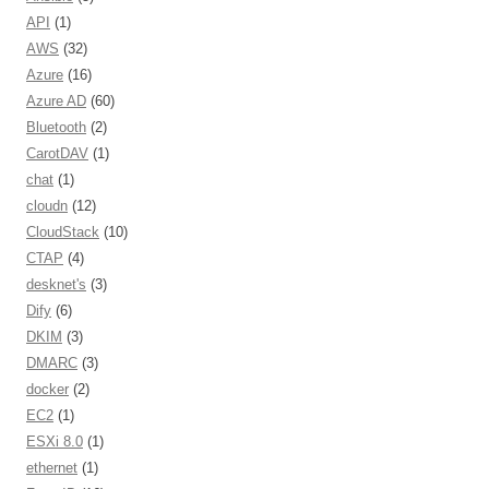
API
(1)
AWS
(32)
Azure
(16)
Azure AD
(60)
Bluetooth
(2)
CarotDAV
(1)
chat
(1)
cloudn
(12)
CloudStack
(10)
CTAP
(4)
desknet's
(3)
Dify
(6)
DKIM
(3)
DMARC
(3)
docker
(2)
EC2
(1)
ESXi 8.0
(1)
ethernet
(1)