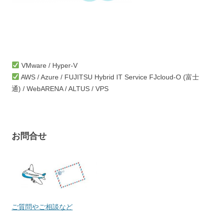
VMware / Hyper-V
AWS / Azure / FUJITSU Hybrid IT Service FJcloud-O (富士
通) / WebARENA / ALTUS / VPS
お問合せ
ご質問やご相談など