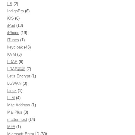
IIS
(2)
IndigoPro
(6)
iOS
(6)
iPad
(13)
iPhone
(19)
iTunes
(1)
keycloak
(43)
KVM
(3)
LDAP
(6)
LDAP認証
(7)
Let's Encrypt
(1)
LGWAN
(3)
Linux
(1)
LLM
(4)
Mac Address
(1)
MailPlus
(3)
mattermost
(14)
MFA
(1)
Microsoft Entra ID
(30)