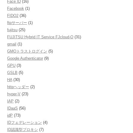
Face ID
(16)
Facebook
(1)
FIDO2
(36)
ftpサーバー
(1)
fujitsu
(25)
FUJITSU Hybrid IT Service FJcloud-O
(31)
gmail
(1)
GMOトラストログイン
(5)
Google Authenticator
(9)
GPU
(3)
GSLB
(5)
HA
(30)
httpヘッダー
(2)
hyper-V
(23)
IAP
(2)
IDaaS
(56)
idP
(73)
IDフェデレーション
(4)
ID認識型プロキシ
(7)