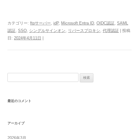
カテゴリー:
ftpサーバー
,
idP
,
Microsoft Entra ID
,
OIDC認証
,
SAML
認証
,
SSO
,
シングルサインオン
,
リバースプロキシ
,
代理認証
| 投稿
日:
2024年4月11日
|
検
索:
最近のコメント
アーカイブ
2026年3月