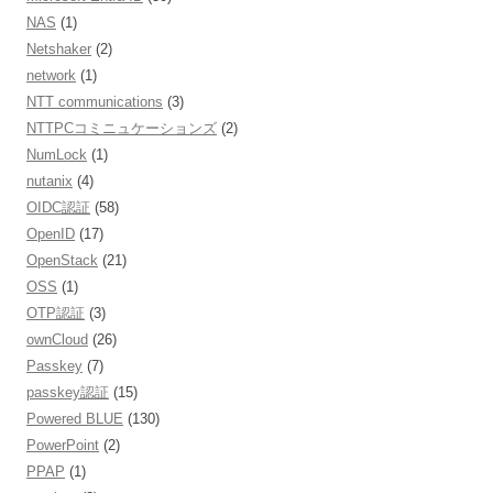
NAS
(1)
Netshaker
(2)
network
(1)
NTT communications
(3)
NTTPCコミニュケーションズ
(2)
NumLock
(1)
nutanix
(4)
OIDC認証
(58)
OpenID
(17)
OpenStack
(21)
OSS
(1)
OTP認証
(3)
ownCloud
(26)
Passkey
(7)
passkey認証
(15)
Powered BLUE
(130)
PowerPoint
(2)
PPAP
(1)