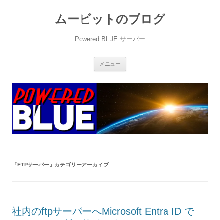
ムービットのブログ
Powered BLUE サーバー
コ
メニュー
ン
テ
ン
ツ
へ
ス
キ
ッ
プ
「
FTPサーバー
」カテゴリーアーカイブ
社内のftpサーバーへMicrosoft Entra ID で