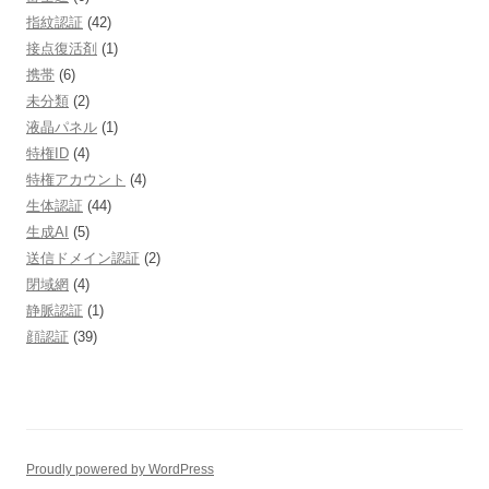
指紋認証
(42)
接点復活剤
(1)
携帯
(6)
未分類
(2)
液晶パネル
(1)
特権ID
(4)
特権アカウント
(4)
生体認証
(44)
生成AI
(5)
送信ドメイン認証
(2)
閉域網
(4)
静脈認証
(1)
顔認証
(39)
Proudly powered by WordPress