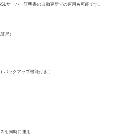
ており、SSLサーバー証明書の自動更新での運用も可能です。
認証局）
ジ ( バックアップ機能付き ）
ービスを同時に運用