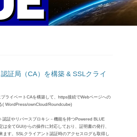
ト認証局（CA）を構築 & SSLクライ
ン）上にプライベートCAを構築して、https接続でWebページへの
Press/ownCloud/Roundcube)
アント認証やリバースプロキシ－機能を持つPowered BLUE
ーの設定は全てGUIからの操作に対応しており、証明書の発行、
来ます。SSLクライアント認証時のアクセスログも取得し