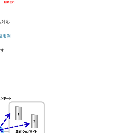
も対応
の運用例
ます