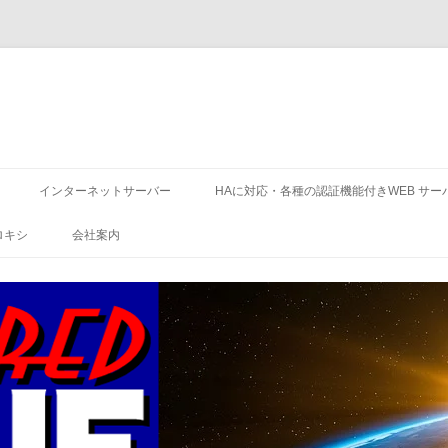
コ
ン
インターネットサーバー
HAに対応・各種の認証機能付きWEB サー
テ
ン
ツ
ロキシ
会社案内
へ
ス
キ
ッ
プ