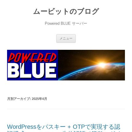
ムービットのブログ
Powered BLUE サーバー
コ
メニュー
ン
テ
ン
ツ
へ
ス
キ
ッ
プ
月別アーカイブ:
2025年4月
WordPressをパスキー + OTPで実現する認