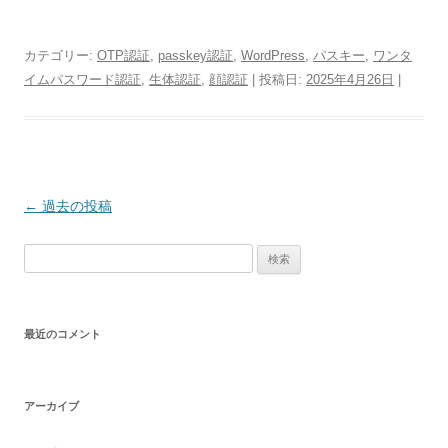
カテゴリー:
OTP認証
,
passkey認証
,
WordPress
,
パスキー
,
ワンタ
イムパスワード認証
,
生体認証
,
顔認証
| 投稿日:
2025年4月26日
|
投
←
過去の投稿
稿
検
ナ
索:
ビ
ゲ
最近のコメント
ー
シ
ョ
アーカイブ
ン