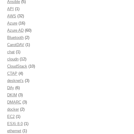
Ansible
(5)
API
(1)
AWS
(32)
Azure
(16)
Azure AD
(60)
Bluetooth
(2)
CarotDAV
(1)
chat
(1)
cloudn
(12)
CloudStack
(10)
CTAP
(4)
desknet's
(3)
Dify
(6)
DKIM
(3)
DMARC
(3)
docker
(2)
EC2
(1)
ESXi 8.0
(1)
ethernet
(1)