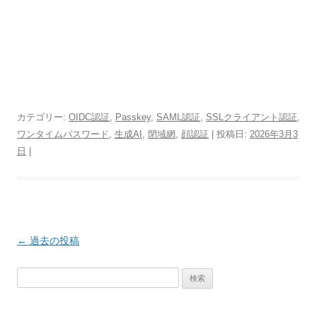
カテゴリー:
OIDC認証
,
Passkey
,
SAML認証
,
SSLクライアント認証
,
ワンタイムパスワード
,
生成AI
,
閉域網
,
顔認証
| 投稿日:
2026年3月3
日
|
投
←
過去の投稿
稿
検
ナ
索:
ビ