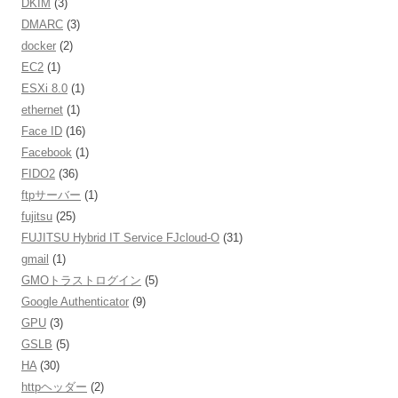
DKIM
(3)
DMARC
(3)
docker
(2)
EC2
(1)
ESXi 8.0
(1)
ethernet
(1)
Face ID
(16)
Facebook
(1)
FIDO2
(36)
ftpサーバー
(1)
fujitsu
(25)
FUJITSU Hybrid IT Service FJcloud-O
(31)
gmail
(1)
GMOトラストログイン
(5)
Google Authenticator
(9)
GPU
(3)
GSLB
(5)
HA
(30)
httpヘッダー
(2)