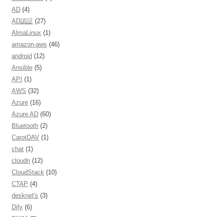
AD
(4)
AD認証
(27)
AlmaLinux
(1)
amazon-aws
(46)
android
(12)
Ansible
(5)
API
(1)
AWS
(32)
Azure
(16)
Azure AD
(60)
Bluetooth
(2)
CarotDAV
(1)
chat
(1)
cloudn
(12)
CloudStack
(10)
CTAP
(4)
desknet's
(3)
Dify
(6)