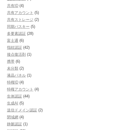
共有ID
(4)
共有アカウント
(5)
共有ストレージ
(2)
同期パスキー
(5)
多要素認証
(28)
富士通
(6)
指紋認証
(42)
接点復活剤
(1)
携帯
(6)
未分類
(2)
液晶パネル
(1)
特権ID
(4)
特権アカウント
(4)
生体認証
(44)
生成AI
(5)
送信ドメイン認証
(2)
閉域網
(4)
静脈認証
(1)