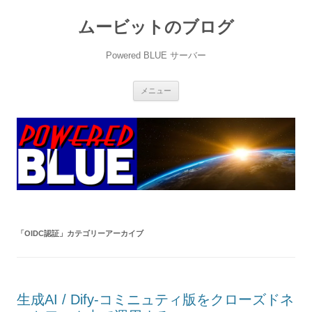
ムービットのブログ
Powered BLUE サーバー
コ
メニュー
ン
テ
ン
ツ
へ
ス
キ
ッ
プ
「
OIDC認証
」カテゴリーアーカイブ
生成AI / Dify-コミニュティ版をクローズドネ