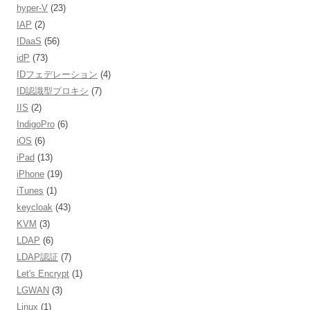
hyper-V
(23)
IAP
(2)
IDaaS
(56)
idP
(73)
IDフェデレーション
(4)
ID認識型プロキシ
(7)
IIS
(2)
IndigoPro
(6)
iOS
(6)
iPad
(13)
iPhone
(19)
iTunes
(1)
keycloak
(43)
KVM
(3)
LDAP
(6)
LDAP認証
(7)
Let's Encrypt
(1)
LGWAN
(3)
Linux
(1)