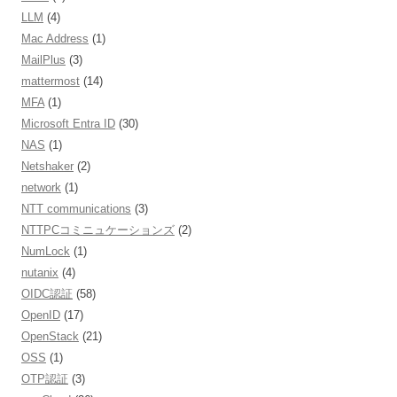
LLM
(4)
Mac Address
(1)
MailPlus
(3)
mattermost
(14)
MFA
(1)
Microsoft Entra ID
(30)
NAS
(1)
Netshaker
(2)
network
(1)
NTT communications
(3)
NTTPCコミニュケーションズ
(2)
NumLock
(1)
nutanix
(4)
OIDC認証
(58)
OpenID
(17)
OpenStack
(21)
OSS
(1)
OTP認証
(3)