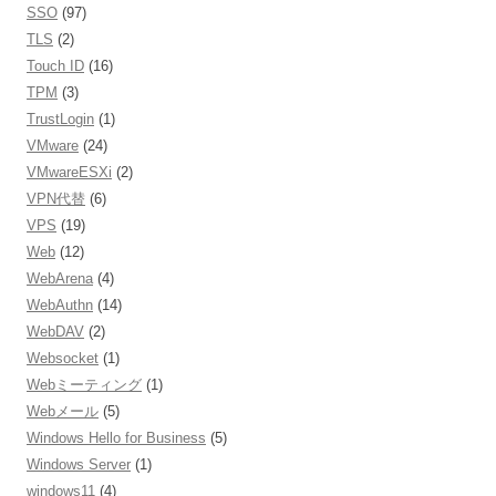
SSO
(97)
TLS
(2)
Touch ID
(16)
TPM
(3)
TrustLogin
(1)
VMware
(24)
VMwareESXi
(2)
VPN代替
(6)
VPS
(19)
Web
(12)
WebArena
(4)
WebAuthn
(14)
WebDAV
(2)
Websocket
(1)
Webミーティング
(1)
Webメール
(5)
Windows Hello for Business
(5)
Windows Server
(1)
windows11
(4)