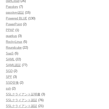
ownCloud
(26)
Passkey
(7)
passkey認証
(15)
Powered BLUE
(130)
PowerPoint
(2)
PPAP
(1)
quarkus
(3)
RockyLinux
(5)
Roundcube
(22)
SaaS
(5)
SAML
(22)
SAML認証
(77)
SGD
(2)
SPF
(3)
SSD交換
(2)
ssh
(2)
SSLクライアント証明書
(3)
SSLクライアント認証
(76)
SSLクライアント認証
(21)