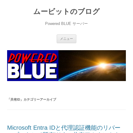
ムービットのブログ
Powered BLUE サーバー
コ
メニュー
ン
テ
ン
ツ
へ
ス
キ
ッ
プ
「
共有ID
」カテゴリーアーカイブ
Microsoft Entra IDと代理認証機能のリバー