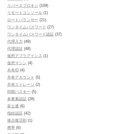
リバースプロキシ
(109)
リモートコンソール
(1)
ロードバランサー
(21)
ワンタイムパスワード
(27)
ワンタイムパスワード認証
(37)
代理入力
(49)
代理認証
(48)
仮想アプラアインス
(1)
仮想マシン
(4)
共有ID
(4)
共有アカウント
(5)
共有ストレージ
(2)
同期パスキー
(5)
多要素認証
(28)
富士通
(6)
指紋認証
(42)
接点復活剤
(1)
携帯
(6)