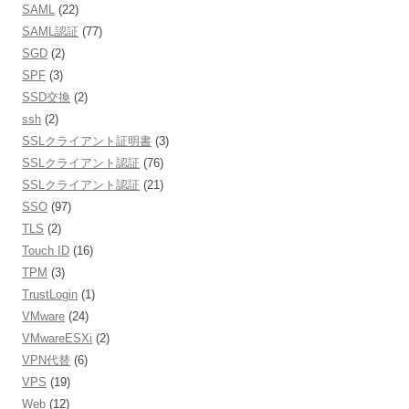
SAML
(22)
SAML認証
(77)
SGD
(2)
SPF
(3)
SSD交換
(2)
ssh
(2)
SSLクライアント証明書
(3)
SSLクライアント認証
(76)
SSLクライアント認証
(21)
SSO
(97)
TLS
(2)
Touch ID
(16)
TPM
(3)
TrustLogin
(1)
VMware
(24)
VMwareESXi
(2)
VPN代替
(6)
VPS
(19)
Web
(12)