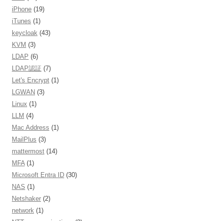
iPhone
(19)
iTunes
(1)
keycloak
(43)
KVM
(3)
LDAP
(6)
LDAP認証
(7)
Let's Encrypt
(1)
LGWAN
(3)
Linux
(1)
LLM
(4)
Mac Address
(1)
MailPlus
(3)
mattermost
(14)
MFA
(1)
Microsoft Entra ID
(30)
NAS
(1)
Netshaker
(2)
network
(1)