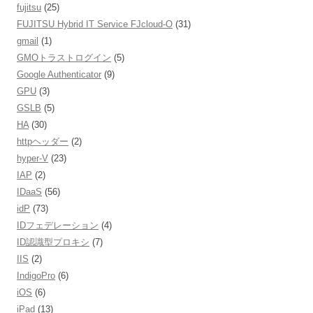
fujitsu
(25)
FUJITSU Hybrid IT Service FJcloud-O
(31)
gmail
(1)
GMOトラストログイン
(5)
Google Authenticator
(9)
GPU
(3)
GSLB
(5)
HA
(30)
httpヘッダー
(2)
hyper-V
(23)
IAP
(2)
IDaaS
(56)
idP
(73)
IDフェデレーション
(4)
ID認識型プロキシ
(7)
IIS
(2)
IndigoPro
(6)
iOS
(6)
iPad
(13)