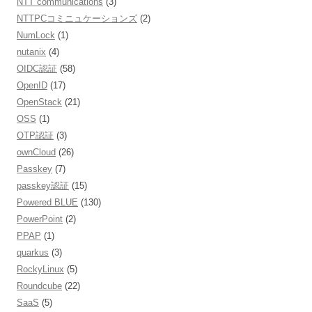
NTT communications
(3)
NTTPCコミニュケーションズ
(2)
NumLock
(1)
nutanix
(4)
OIDC認証
(58)
OpenID
(17)
OpenStack
(21)
OSS
(1)
OTP認証
(3)
ownCloud
(26)
Passkey
(7)
passkey認証
(15)
Powered BLUE
(130)
PowerPoint
(2)
PPAP
(1)
quarkus
(3)
RockyLinux
(5)
Roundcube
(22)
SaaS
(5)