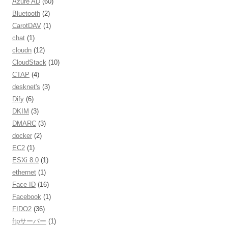
Azure AD
(60)
Bluetooth
(2)
CarotDAV
(1)
chat
(1)
cloudn
(12)
CloudStack
(10)
CTAP
(4)
desknet's
(3)
Dify
(6)
DKIM
(3)
DMARC
(3)
docker
(2)
EC2
(1)
ESXi 8.0
(1)
ethernet
(1)
Face ID
(16)
Facebook
(1)
FIDO2
(36)
ftpサーバー
(1)