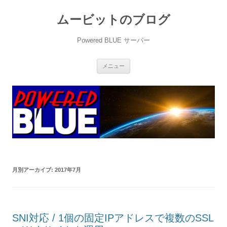
ムービットのブログ
Powered BLUE サーバー
コ
メニュー
ン
テ
ン
ツ
へ
ス
キ
ッ
プ
月別アーカイブ:
2017年7月
SNI対応 / 1個の固定IPアドレスで複数のSSL