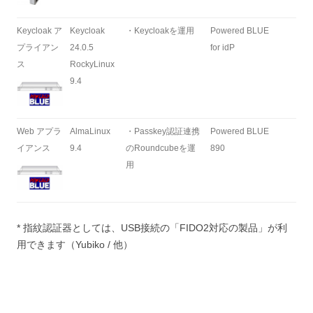
Keycloak ア
Keycloak
・Keycloakを運用
Powered BLUE
プライアン
24.0.5
for idP
ス
RockyLinux
9.4
Web アプラ
AlmaLinux
・Passkey認証連携
Powered BLUE
イアンス
9.4
のRoundcubeを運
890
用
* 指紋認証器としては、USB接続の「FIDO2対応の製品」が利
用できます（Yubiko / 他）