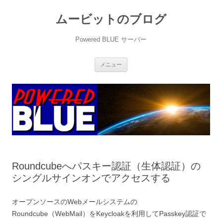
ムービットのブログ
Powered BLUE サーバー
コ
メニュー
ン
テ
ン
ツ
へ
ス
キ
ッ
プ
Roundcubeへパスキー認証（生体認証）の
シングルサインオンでアクセスする
オープンソースのWebメールシステムの
Roundcube（WebMail）をKeycloakを利用してPasskey認証で