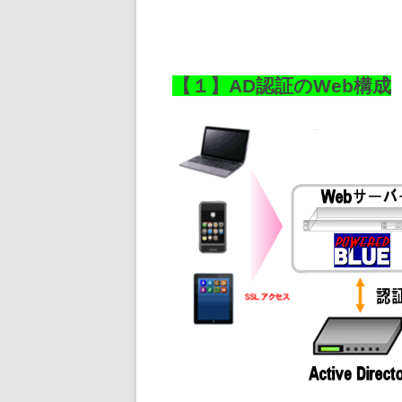
【１】AD認証のWeb構成