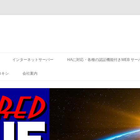
コ
ン
インターネットサーバー
HAに対応・各種の認証機能付きWEB サー
テ
ン
ツ
ロキシ
会社案内
へ
ス
キ
ッ
プ