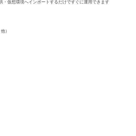
供・仮想環境へインポートするだけですぐに運用できます
S 他）