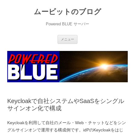
ムービットのブログ
Powered BLUE サーバー
コ
メニュー
ン
テ
ン
ツ
へ
ス
キ
ッ
プ
Keycloakで自社システムやSaaSをシングル
サインオン化で構成
Keycloakを利用して自社のメール・Web・チャットなどをシン
グルサインオンで運用する構成例です。idPのKeycloakをはじ