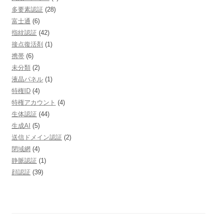
多要素認証
(28)
富士通
(6)
指紋認証
(42)
接点復活剤
(1)
携帯
(6)
未分類
(2)
液晶パネル
(1)
特権ID
(4)
特権アカウント
(4)
生体認証
(44)
生成AI
(5)
送信ドメイン認証
(2)
閉域網
(4)
静脈認証
(1)
顔認証
(39)