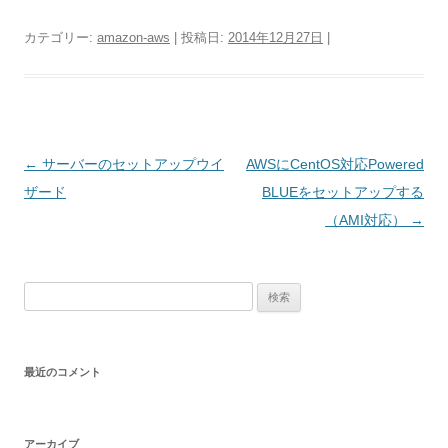
カテゴリー:
amazon-aws
| 投稿日:
2014年12月27日
|
投
←
サーバーのセットアップウイ
AWSにCentOS対応Powered
稿
ザード
BLUEをセットアップする
ナ
（AMI対応）
→
ビ
ゲ
検
ー
索:
シ
ョ
最近のコメント
ン
アーカイブ