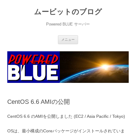
ムービットのブログ
Powered BLUE サーバー
コ
メニュー
ン
テ
ン
ツ
へ
ス
キ
ッ
プ
CentOS 6.6 AMIの公開
CentOS 6.6 のAMIを公開しました (EC2 / Asia Pacific / Tokyo)
OSは、最小構成のCoreパッケージがインストールされていま