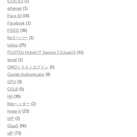
ESXi 8.0
(1)
ethernet
(1)
Face ID
(16)
Facebook
(1)
FIDO2
(36)
ftpサーバー
(1)
fujitsu
(25)
FUJITSU Hybrid IT Service FJcloud-O
(31)
gmail
(1)
GMOトラストログイン
(5)
Google Authenticator
(9)
GPU
(3)
GSLB
(5)
HA
(30)
httpヘッダー
(2)
hyper-V
(23)
IAP
(2)
IDaaS
(56)
idP
(73)