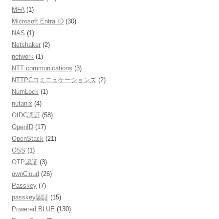
MFA
(1)
Microsoft Entra ID
(30)
NAS
(1)
Netshaker
(2)
network
(1)
NTT communications
(3)
NTTPCコミニュケーションズ
(2)
NumLock
(1)
nutanix
(4)
OIDC認証
(58)
OpenID
(17)
OpenStack
(21)
OSS
(1)
OTP認証
(3)
ownCloud
(26)
Passkey
(7)
passkey認証
(15)
Powered BLUE
(130)