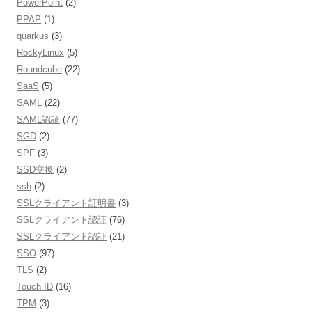
PowerPoint
(2)
PPAP
(1)
quarkus
(3)
RockyLinux
(5)
Roundcube
(22)
SaaS
(5)
SAML
(22)
SAML認証
(77)
SGD
(2)
SPF
(3)
SSD交換
(2)
ssh
(2)
SSLクライアント証明書
(3)
SSLクライアント認証
(76)
SSLクライアント認証
(21)
SSO
(97)
TLS
(2)
Touch ID
(16)
TPM
(3)