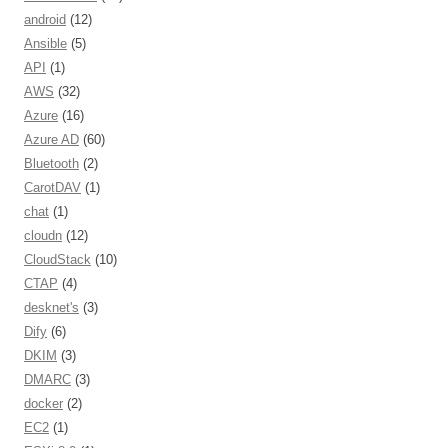
android
(12)
Ansible
(5)
API
(1)
AWS
(32)
Azure
(16)
Azure AD
(60)
Bluetooth
(2)
CarotDAV
(1)
chat
(1)
cloudn
(12)
CloudStack
(10)
CTAP
(4)
desknet's
(3)
Dify
(6)
DKIM
(3)
DMARC
(3)
docker
(2)
EC2
(1)