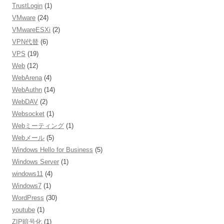
TrustLogin
(1)
VMware
(24)
VMwareESXi
(2)
VPN代替
(6)
VPS
(19)
Web
(12)
WebArena
(4)
WebAuthn
(14)
WebDAV
(2)
Websocket
(1)
Webミーティング
(1)
Webメール
(5)
Windows Hello for Business
(5)
Windows Server
(1)
windows11
(4)
Windows7
(1)
WordPress
(30)
youtube
(1)
ZIP暗号化
(1)