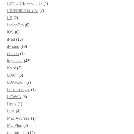
IDフェデレーション
(4)
ID認識型プロキシ
(7)
IIS
(2)
IndigoPro
(6)
iOS
(6)
iPad
(13)
iPhone
(19)
iTunes
(1)
keycloak
(43)
KVM
(3)
LDAP
(6)
LDAP認証
(7)
Let's Encrypt
(1)
LGWAN
(3)
Linux
(1)
LLM
(4)
Mac Address
(1)
MailPlus
(3)
mattermost
(14)