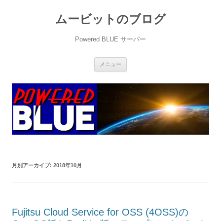
ムービットのブログ
Powered BLUE サーバー
コ
メニュー
ン
テ
ン
ツ
へ
ス
キ
ッ
プ
月別アーカイブ:
2018年10月
Fujitsu Cloud Service for OSS (4OSS)の