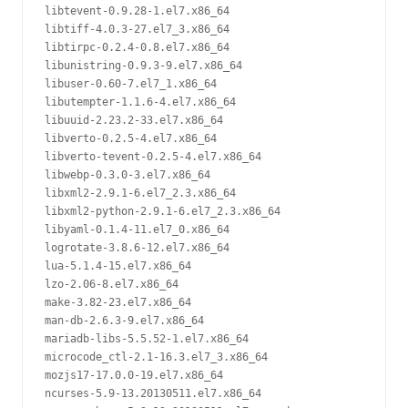
libtevent-0.9.28-1.el7.x86_64

libtiff-4.0.3-27.el7_3.x86_64

libtirpc-0.2.4-0.8.el7.x86_64

libunistring-0.9.3-9.el7.x86_64

libuser-0.60-7.el7_1.x86_64

libutempter-1.1.6-4.el7.x86_64

libuuid-2.23.2-33.el7.x86_64

libverto-0.2.5-4.el7.x86_64

libverto-tevent-0.2.5-4.el7.x86_64

libwebp-0.3.0-3.el7.x86_64

libxml2-2.9.1-6.el7_2.3.x86_64

libxml2-python-2.9.1-6.el7_2.3.x86_64

libyaml-0.1.4-11.el7_0.x86_64

logrotate-3.8.6-12.el7.x86_64

lua-5.1.4-15.el7.x86_64

lzo-2.06-8.el7.x86_64

make-3.82-23.el7.x86_64

man-db-2.6.3-9.el7.x86_64

mariadb-libs-5.5.52-1.el7.x86_64

microcode_ctl-2.1-16.3.el7_3.x86_64

mozjs17-17.0.0-19.el7.x86_64

ncurses-5.9-13.20130511.el7.x86_64
