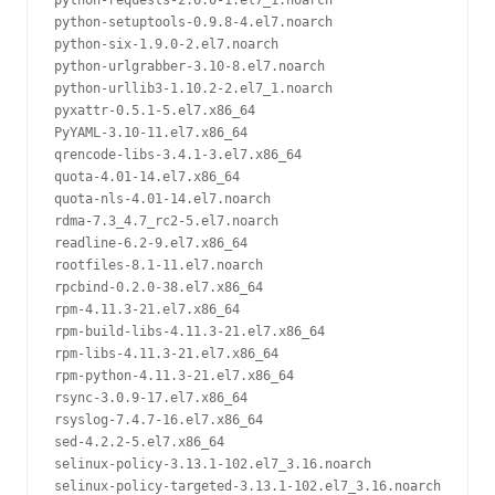
python-requests-2.6.0-1.el7_1.noarch

python-setuptools-0.9.8-4.el7.noarch

python-six-1.9.0-2.el7.noarch

python-urlgrabber-3.10-8.el7.noarch

python-urllib3-1.10.2-2.el7_1.noarch

pyxattr-0.5.1-5.el7.x86_64

PyYAML-3.10-11.el7.x86_64

qrencode-libs-3.4.1-3.el7.x86_64

quota-4.01-14.el7.x86_64

quota-nls-4.01-14.el7.noarch

rdma-7.3_4.7_rc2-5.el7.noarch

readline-6.2-9.el7.x86_64

rootfiles-8.1-11.el7.noarch

rpcbind-0.2.0-38.el7.x86_64

rpm-4.11.3-21.el7.x86_64

rpm-build-libs-4.11.3-21.el7.x86_64

rpm-libs-4.11.3-21.el7.x86_64

rpm-python-4.11.3-21.el7.x86_64

rsync-3.0.9-17.el7.x86_64

rsyslog-7.4.7-16.el7.x86_64

sed-4.2.2-5.el7.x86_64

selinux-policy-3.13.1-102.el7_3.16.noarch

selinux-policy-targeted-3.13.1-102.el7_3.16.noarch
