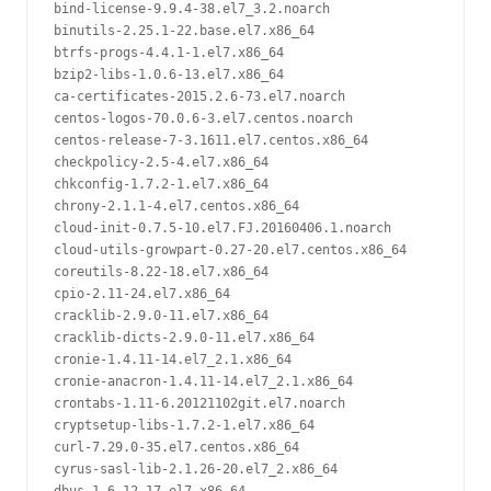
bind-license-9.9.4-38.el7_3.2.noarch

binutils-2.25.1-22.base.el7.x86_64

btrfs-progs-4.4.1-1.el7.x86_64

bzip2-libs-1.0.6-13.el7.x86_64

ca-certificates-2015.2.6-73.el7.noarch

centos-logos-70.0.6-3.el7.centos.noarch

centos-release-7-3.1611.el7.centos.x86_64

checkpolicy-2.5-4.el7.x86_64

chkconfig-1.7.2-1.el7.x86_64

chrony-2.1.1-4.el7.centos.x86_64

cloud-init-0.7.5-10.el7.FJ.20160406.1.noarch

cloud-utils-growpart-0.27-20.el7.centos.x86_64

coreutils-8.22-18.el7.x86_64

cpio-2.11-24.el7.x86_64

cracklib-2.9.0-11.el7.x86_64

cracklib-dicts-2.9.0-11.el7.x86_64

cronie-1.4.11-14.el7_2.1.x86_64

cronie-anacron-1.4.11-14.el7_2.1.x86_64

crontabs-1.11-6.20121102git.el7.noarch

cryptsetup-libs-1.7.2-1.el7.x86_64

curl-7.29.0-35.el7.centos.x86_64

cyrus-sasl-lib-2.1.26-20.el7_2.x86_64
