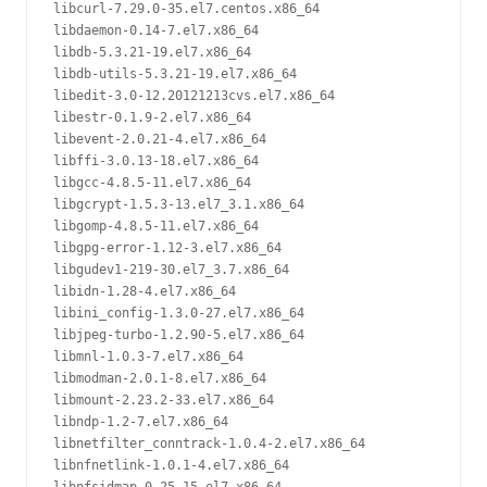
libcurl-7.29.0-35.el7.centos.x86_64

libdaemon-0.14-7.el7.x86_64

libdb-5.3.21-19.el7.x86_64

libdb-utils-5.3.21-19.el7.x86_64

libedit-3.0-12.20121213cvs.el7.x86_64

libestr-0.1.9-2.el7.x86_64

libevent-2.0.21-4.el7.x86_64

libffi-3.0.13-18.el7.x86_64

libgcc-4.8.5-11.el7.x86_64

libgcrypt-1.5.3-13.el7_3.1.x86_64

libgomp-4.8.5-11.el7.x86_64

libgpg-error-1.12-3.el7.x86_64

libgudev1-219-30.el7_3.7.x86_64

libidn-1.28-4.el7.x86_64

libini_config-1.3.0-27.el7.x86_64

libjpeg-turbo-1.2.90-5.el7.x86_64

libmnl-1.0.3-7.el7.x86_64

libmodman-2.0.1-8.el7.x86_64

libmount-2.23.2-33.el7.x86_64

libndp-1.2-7.el7.x86_64

libnetfilter_conntrack-1.0.4-2.el7.x86_64

libnfnetlink-1.0.1-4.el7.x86_64
