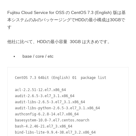
Fujitsu Cloud Service for OSS の CentOS 7.3 (English) 版は基
本システムのみのパッケージングでHDDの最小構成は30GBで
す
他社に比べて、HDDの最小容量 30GB は大きめです。
base / core / etc
CentOS 7.3 64bit (English) 01  package list

acl-2.2.51-12.el7.x86_64

audit-2.6.5-3.el7_3.1.x86_64

audit-libs-2.6.5-3.el7_3.1.x86_64

audit-libs-python-2.6.5-3.el7_3.1.x86_64

authconfig-6.2.8-14.el7.x86_64

basesystem-10.0-7.el7.centos.noarch

bash-4.2.46-21.el7_3.x86_64

bind-libs-lite-9.9.4-38.el7_3.2.x86_64
