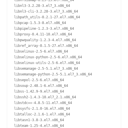
libnfsidmap-0.25-15.el7.x86_64

libnl3-3.2.28-3.el7_3.x86_64

libnl3-cli-3.2.28-3.el7_3.x86_64

libpath_utils-0.2.1-27.el7.x86_64

libpcap-1.5.3-8.el7.x86_64

libpipeline-1.2.3-3.el7.x86_64

libproxy-0.4.11-10.el7.x86_64

libpwquality-1.2.3-4.el7.x86_64

libref_array-0.1.5-27.el7.x86_64

libselinux-2.5-6.el7.x86_64

libselinux-python-2.5-6.el7.x86_64

libselinux-utils-2.5-6.el7.x86_64

libsemanage-2.5-5.1.el7_3.x86_64

libsemanage-python-2.5-5.1.el7_3.x86_64

libsepol-2.5-6.el7.x86_64

libsoup-2.48.1-6.el7.x86_64

libss-1.42.9-9.el7.x86_64

libssh2-1.4.3-10.el7_2.1.x86_64

libstdc++-4.8.5-11.el7.x86_64

libsysfs-2.1.0-16.el7.x86_64

libtalloc-2.1.6-1.el7.x86_64

libtasn1-3.8-3.el7.x86_64

libteam-1.25-4.el7.x86_64
