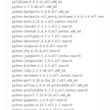
pyliblzma-0.5.3-11.el7.x86_64

python-2.7.5-48.el7.x86_64

python-backports-1.0-8.el7.x86_64

python-backports-ssl_match_hostname-3.4.0.2-4.el7.noarch

python-boto-2.25.0-2.el7.centos.noarch

python-chardet-2.2.1-1.el7_1.noarch

python-cheetah-2.4.4-5.el7.centos.x86_64

python-configobj-4.7.2-7.el7.noarch

python-decorator-3.4.0-3.el7.noarch

python-iniparse-0.4-9.el7.noarch

python-IPy-0.75-6.el7.noarch

python-jsonpatch-1.2-3.el7.centos.noarch

python-jsonpointer-1.9-2.el7.noarch

python-kitchen-1.1.1-5.el7.noarch

python-libs-2.7.5-48.el7.x86_64

python-markdown-2.4.1-1.el7.centos.noarch

python-perf-3.10.0-514.10.2.el7.x86_64

python-pillow-2.0.0-19.gitd1c6db8.el7.x86_64

python-prettytable-0.7.2-2.el7.centos.noarch

python-pycurl-7.19.0-19.el7.x86_64

python-pygments-1.4-9.el7.noarch

python-pyudev-0.15-7.el7_2.1.noarch
