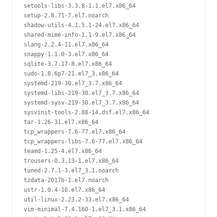
setools-libs-3.3.8-1.1.el7.x86_64

setup-2.8.71-7.el7.noarch

shadow-utils-4.1.5.1-24.el7.x86_64

shared-mime-info-1.1-9.el7.x86_64

slang-2.2.4-11.el7.x86_64

snappy-1.1.0-3.el7.x86_64

sqlite-3.7.17-8.el7.x86_64

sudo-1.8.6p7-21.el7_3.x86_64

systemd-219-30.el7_3.7.x86_64

systemd-libs-219-30.el7_3.7.x86_64

systemd-sysv-219-30.el7_3.7.x86_64

sysvinit-tools-2.88-14.dsf.el7.x86_64

tar-1.26-31.el7.x86_64

tcp_wrappers-7.6-77.el7.x86_64

tcp_wrappers-libs-7.6-77.el7.x86_64

teamd-1.25-4.el7.x86_64

trousers-0.3.13-1.el7.x86_64

tuned-2.7.1-3.el7_3.1.noarch

tzdata-2017b-1.el7.noarch

ustr-1.0.4-16.el7.x86_64

util-linux-2.23.2-33.el7.x86_64

vim-minimal-7.4.160-1.el7_3.1.x86_64
