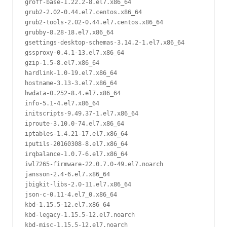
groff-base-1.22.2-8.el7.x86_64

grub2-2.02-0.44.el7.centos.x86_64

grub2-tools-2.02-0.44.el7.centos.x86_64

grubby-8.28-18.el7.x86_64

gsettings-desktop-schemas-3.14.2-1.el7.x86_64

gssproxy-0.4.1-13.el7.x86_64

gzip-1.5-8.el7.x86_64

hardlink-1.0-19.el7.x86_64

hostname-3.13-3.el7.x86_64

hwdata-0.252-8.4.el7.x86_64

info-5.1-4.el7.x86_64

initscripts-9.49.37-1.el7.x86_64

iproute-3.10.0-74.el7.x86_64

iptables-1.4.21-17.el7.x86_64

iputils-20160308-8.el7.x86_64

irqbalance-1.0.7-6.el7.x86_64

iwl7265-firmware-22.0.7.0-49.el7.noarch

jansson-2.4-6.el7.x86_64

jbigkit-libs-2.0-11.el7.x86_64

json-c-0.11-4.el7_0.x86_64

kbd-1.15.5-12.el7.x86_64

kbd-legacy-1.15.5-12.el7.noarch

kbd-misc-1.15.5-12.el7.noarch
