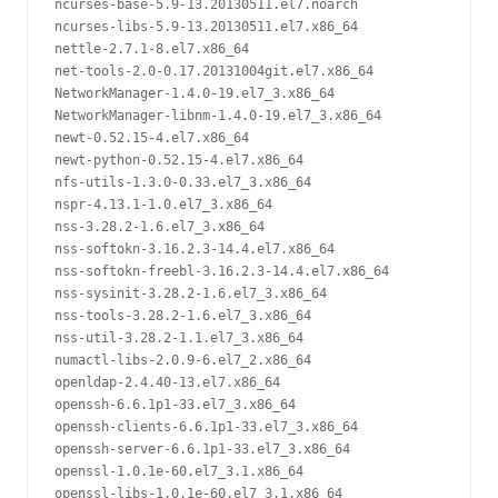
ncurses-base-5.9-13.20130511.el7.noarch

ncurses-libs-5.9-13.20130511.el7.x86_64

nettle-2.7.1-8.el7.x86_64

net-tools-2.0-0.17.20131004git.el7.x86_64

NetworkManager-1.4.0-19.el7_3.x86_64

NetworkManager-libnm-1.4.0-19.el7_3.x86_64

newt-0.52.15-4.el7.x86_64

newt-python-0.52.15-4.el7.x86_64

nfs-utils-1.3.0-0.33.el7_3.x86_64

nspr-4.13.1-1.0.el7_3.x86_64

nss-3.28.2-1.6.el7_3.x86_64

nss-softokn-3.16.2.3-14.4.el7.x86_64

nss-softokn-freebl-3.16.2.3-14.4.el7.x86_64

nss-sysinit-3.28.2-1.6.el7_3.x86_64

nss-tools-3.28.2-1.6.el7_3.x86_64

nss-util-3.28.2-1.1.el7_3.x86_64

numactl-libs-2.0.9-6.el7_2.x86_64

openldap-2.4.40-13.el7.x86_64

openssh-6.6.1p1-33.el7_3.x86_64

openssh-clients-6.6.1p1-33.el7_3.x86_64

openssh-server-6.6.1p1-33.el7_3.x86_64

openssl-1.0.1e-60.el7_3.1.x86_64

openssl-libs-1.0.1e-60.el7_3.1.x86_64
