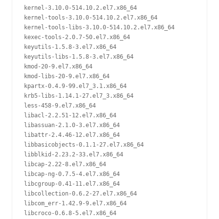
kernel-3.10.0-514.10.2.el7.x86_64

kernel-tools-3.10.0-514.10.2.el7.x86_64

kernel-tools-libs-3.10.0-514.10.2.el7.x86_64

kexec-tools-2.0.7-50.el7.x86_64

keyutils-1.5.8-3.el7.x86_64

keyutils-libs-1.5.8-3.el7.x86_64

kmod-20-9.el7.x86_64

kmod-libs-20-9.el7.x86_64

kpartx-0.4.9-99.el7_3.1.x86_64

krb5-libs-1.14.1-27.el7_3.x86_64

less-458-9.el7.x86_64

libacl-2.2.51-12.el7.x86_64

libassuan-2.1.0-3.el7.x86_64

libattr-2.4.46-12.el7.x86_64

libbasicobjects-0.1.1-27.el7.x86_64

libblkid-2.23.2-33.el7.x86_64

libcap-2.22-8.el7.x86_64

libcap-ng-0.7.5-4.el7.x86_64

libcgroup-0.41-11.el7.x86_64

libcollection-0.6.2-27.el7.x86_64

libcom_err-1.42.9-9.el7.x86_64

libcroco-0.6.8-5.el7.x86_64
