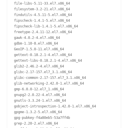
file-libs-5.11-33.el7.x86_64

filesystem-3.2-21.el7.x86_64

findutils-4.5.11-5.el7.x86_64

fipscheck-1.4.1-5.el7.x86_64

fipscheck-lib-1.4.1-5.el7.x86_64

freetype-2.4.11-12.el7.x86_64

gawk-4.0.2-4.el7.x86_64

gdbm-1.10-8.el7.x86_64

GeoIP-1.5.0-11.el7.x86_64

gettext-0.18.2.1-4.el7.x86_64

gettext-libs-0.18.2.1-4.el7.x86_64

glib2-2.46.2-4.el7.x86_64

glibc-2.17-157.el7_3.1.x86_64

glibc-common-2.17-157.el7_3.1.x86_64

glib-networking-2.42.0-1.el7.x86_64

gmp-6.0.0-12.el7_1.x86_64

gnupg2-2.0.22-4.el7.x86_64

gnutls-3.3.24-1.el7.x86_64

gobject-introspection-1.42.0-1.el7.x86_64

gpgme-1.3.2-5.el7.x86_64

gpg-pubkey-f4a80eb5-53a7ff4b

grep-2.20-2.el7.x86_64
