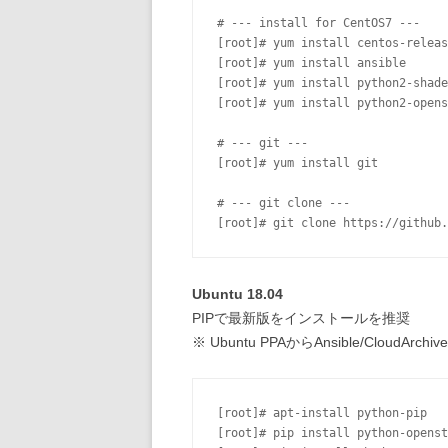
# --- install for CentOS7 ---

[root]# yum install centos-releas
[root]# yum install ansible

[root]# yum install python2-shade

[root]# yum install python2-opens
# --- git ---

[root]# yum install git

# --- git clone ---

Ubuntu 18.04
PIPで最新版をインストールを推奨
※ Ubuntu PPAからAnsible/Cl
[root]# apt-install python-pip

[root]# pip install python-openst