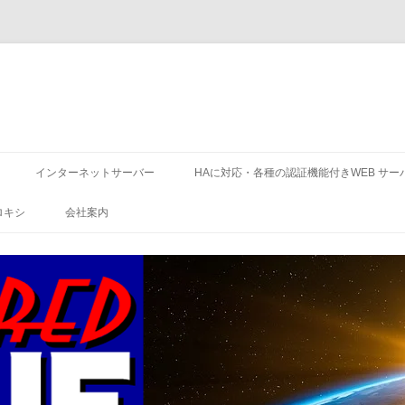
コ
ン
インターネットサーバー
HAに対応・各種の認証機能付きWEB サー
テ
ン
ツ
ロキシ
会社案内
へ
ス
キ
ッ
プ