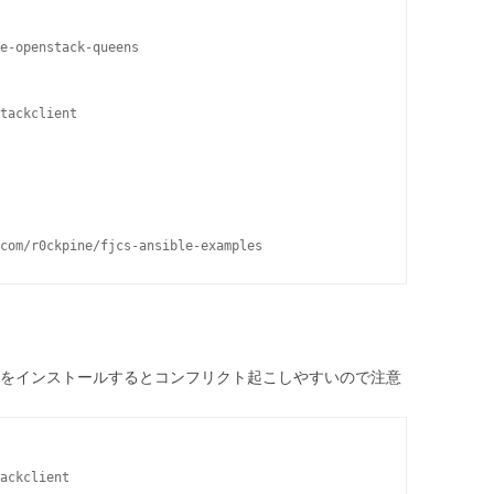
e-openstack-queens

tackclient

oudArchiveをインストールするとコンフリクト起こしやすいので注意
ackclient
