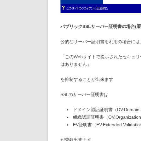
パブリックSSLサーバー証明書の場合(署名
公的なサーバー証明書を利用の場合には
「このWebサイトで提示されたセキュ
はありません」
を抑制することが出来ます
SSLのサーバー証明書は
ドメイン認証証明書（DV:Domain Val
組織認証証明書（OV:Organization V
EV証明書（EV:Extended Validati
が登録出来ます