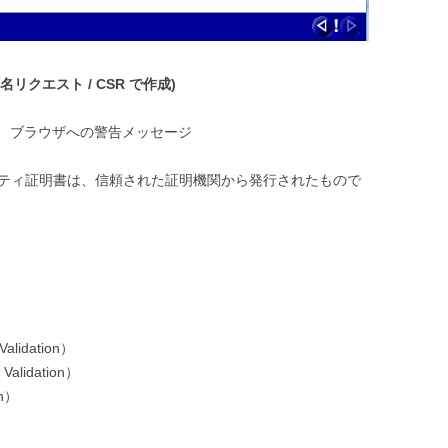
リクエスト / CSR で作成)
、ブラウザへの警告メッセージ
リティ証明書は、信頼された証明機関から発行されたもので
idation）
alidation）
on）