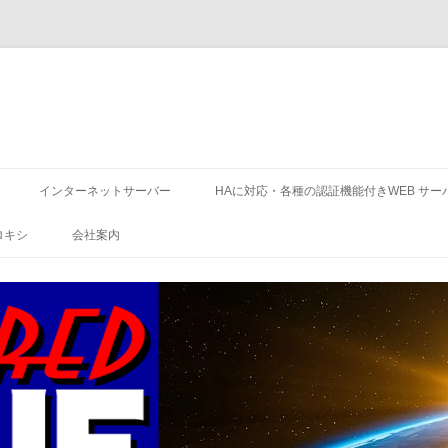
コ
ン
インターネットサーバー
HAに対応・各種の認証機能付きWEB サー
テ
ン
ツ
ロキシ
会社案内
へ
ス
キ
ッ
プ