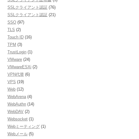
SSLクライアント認証
(76)
SSLクライアント認証
(21)
SSO
(97)
TLS
(2)
Touch ID
(16)
TPM
(3)
TrustLogin
(1)
VMware
(24)
VMwareESXi
(2)
VPN代替
(6)
VPS
(19)
Web
(12)
WebArena
(4)
WebAuthn
(14)
WebDAV
(2)
Websocket
(1)
Webミーティング
(1)
Webメール
(5)