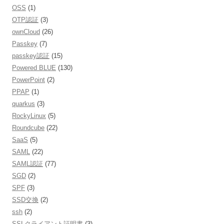
OSS
(1)
OTP認証
(3)
ownCloud
(26)
Passkey
(7)
passkey認証
(15)
Powered BLUE
(130)
PowerPoint
(2)
PPAP
(1)
quarkus
(3)
RockyLinux
(5)
Roundcube
(22)
SaaS
(5)
SAML
(22)
SAML認証
(77)
SGD
(2)
SPF
(3)
SSD交換
(2)
ssh
(2)
SSLクライアント証明書
(3)