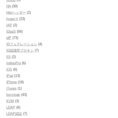
HA
(30)
httpヘッダー
(2)
hyper-V
(23)
IAP
(2)
IDaaS
(56)
idP
(73)
IDフェデレーション
(4)
ID認識型プロキシ
(7)
IIS
(2)
IndigoPro
(6)
iOS
(6)
iPad
(13)
iPhone
(19)
iTunes
(1)
keycloak
(43)
KVM
(3)
LDAP
(6)
LDAP認証
(7)