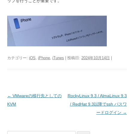
ップを行うことが重要です。
カテゴリー:
iOS
,
iPhone
,
iTunes
| 投稿日:
2024年10月14日
|
投
←
VMwareの移行先としての
RockyLinux 9.3 / AlmaLinux 9.3
稿
KVM
/ RedHat 9.3以降でssh パスワ
ナ
ードログイン
→
ビ
ゲ