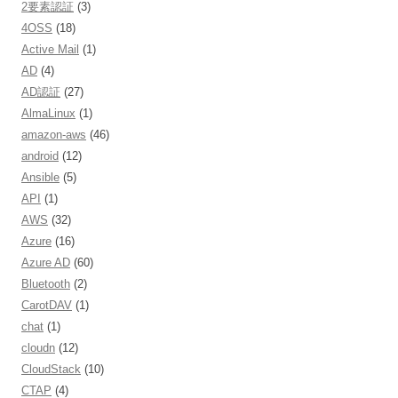
2要素認証
(3)
4OSS
(18)
Active Mail
(1)
AD
(4)
AD認証
(27)
AlmaLinux
(1)
amazon-aws
(46)
android
(12)
Ansible
(5)
API
(1)
AWS
(32)
Azure
(16)
Azure AD
(60)
Bluetooth
(2)
CarotDAV
(1)
chat
(1)
cloudn
(12)
CloudStack
(10)
CTAP
(4)