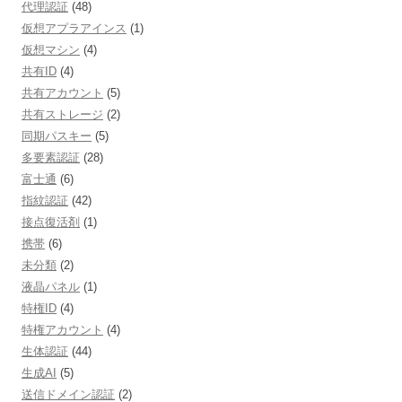
代理認証
(48)
仮想アプラアインス
(1)
仮想マシン
(4)
共有ID
(4)
共有アカウント
(5)
共有ストレージ
(2)
同期パスキー
(5)
多要素認証
(28)
富士通
(6)
指紋認証
(42)
接点復活剤
(1)
携帯
(6)
未分類
(2)
液晶パネル
(1)
特権ID
(4)
特権アカウント
(4)
生体認証
(44)
生成AI
(5)
送信ドメイン認証
(2)