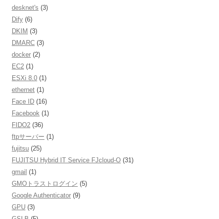
desknet's
(3)
Dify
(6)
DKIM
(3)
DMARC
(3)
docker
(2)
EC2
(1)
ESXi 8.0
(1)
ethernet
(1)
Face ID
(16)
Facebook
(1)
FIDO2
(36)
ftpサーバー
(1)
fujitsu
(25)
FUJITSU Hybrid IT Service FJcloud-O
(31)
gmail
(1)
GMOトラストログイン
(5)
Google Authenticator
(9)
GPU
(3)
GSLB
(5)