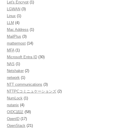
Let's Encrypt
(1)
LGWAN
(3)
Linux
(1)
LLM
(4)
Mac Address
(1)
MailPlus
(3)
mattermost
(14)
MFA
(1)
Microsoft Entra ID
(30)
NAS
(1)
Netshaker
(2)
network
(1)
NTT communications
(3)
NTTPCコミニュケーションズ
(2)
NumLock
(1)
nutanix
(4)
OIDC認証
(58)
OpenID
(17)
OpenStack
(21)