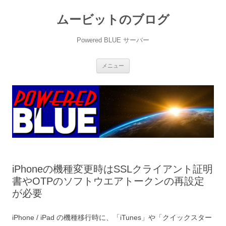
ムービットのブログ
Powered BLUE サーバー
コ
メニュー
ン
テ
ン
ツ
へ
ス
キ
ッ
プ
iPhoneの機種変更時はSSLクライアント証明
書やOTPのソフトウエアトークンの再設定
が必要
iPhone / iPad の機種移行時に、「iTunes」や「クイックスター