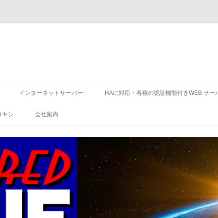
コ
ン
インターネットサーバー
HAに対応・各種の認証機能付きWEB サー
テ
ン
ツ
ロキシ
会社案内
へ
ス
キ
ッ
プ