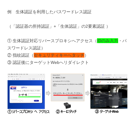
例 生体認証を利用したパスワードレス認証
（「認証器の所持認証」+「生体認証」の2要素認証 ）
① 生体認証対応リバースプロキシへアクセス（
IDのみ入力
・パ
スワードレス認証）
② 指紋認証（
セキュリティキーへタッチ
）
③ 認証後にターゲットWebへリダイレクト