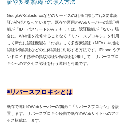
証や多要素認証の導入方法
GoogleやSalesforceなどのサービスの利用に際しては2要素認
証が必須となっています。既存で運用のWebサーバーの認証機
能が「ID・パスワードのみ」もしくは、認証機能が「ない」場
合に、Web側を改修することなく「リバースプロキシ」を利用
して新たに認証機能を「付加」して多要素認証（MFA）や指紋
認証や顔認証などの生体認証に対応する方法です。iPhone やア
ンドロイド携帯の指紋認証や顔認証を利用して、リバースプロ
キシへのアクセス認証を行う運用も可能です。
◉
リバースプロキシとは
既存で運用のWebサーバーの前段に「リバースプロキシ」を設
置します。リバースプロキシ経由で既存のWebサイトへのアク
セス構成にします。