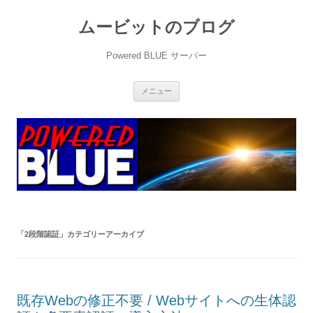
ムービットのブログ
Powered BLUE サーバー
コ
メニュー
ン
テ
ン
ツ
へ
ス
キ
ッ
プ
「
2段階認証
」カテゴリーアーカイブ
既存Webの修正不要 / Webサイトへの生体認