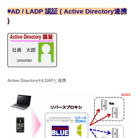
◉
AD / LADP 認証 ( Active Directory連携
)
Active DirectoryやLDAPと連携