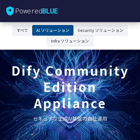
Powered
BLUE
すべて
AI ソリューション
Security ソリューション
Infra ソリューション
Dify Community
Edition
Appliance
セキュアな生成AI基盤の自社運用