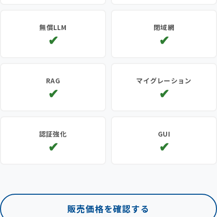
コンテナ環境とNVIDIAドライバー
セルフホストに最適なOSS版の
無償LLM
閉域網
をGUIからワンクリック・インスト
Dify Community Editionを採用。
✔
✔
ール
GPT‑OSS や Llama、Mistral など
DifyやLLMをローカル環境で構成す
RAG
マイグレーション
の OSS LLM を使えば、Dify‑OSS版
ることにより、データを保護しな
✔
✔
で LLM を無料利用。
がら安全に自社の生成AIを運用。
RAGおよびオブジェクト・ストレ
オンプレミスとAWS間でのDifyの
認証強化
GUI
ージのコンテナを用意。文書の登
移行に対応。簡単に運用先のDifyの
✔
✔
録と検索に対応。
切り替えが可能。
SSLクライアント認証やSSO連携、
コマンド操作不要。直感的なパネ
パスキー認証などで、Dify-OSS版
ルでサーバー管理をエンジニアフ
へのアクセスを厳格に統制。
リーに。
販売価格を確認する