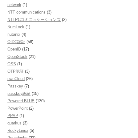
network
(1)
NTT communications
(3)
NTTPCコミニュケーションズ
(2)
NumLock
(1)
nutanix
(4)
OIDC認証
(58)
OpenID
(17)
OpenStack
(21)
OSS
(1)
OTP認証
(3)
ownCloud
(26)
Passkey
(7)
passkey認証
(15)
Powered BLUE
(130)
PowerPoint
(2)
PPAP
(1)
quarkus
(3)
RockyLinux
(5)
Roundcube
(22)