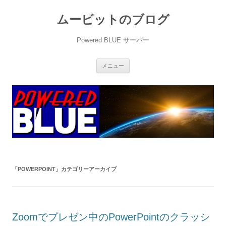
ムービットのブログ
Powered BLUE サーバー
コ
メニュー
ン
テ
ン
ツ
へ
ス
キ
ッ
プ
「
POWERPOINT
」カテゴリーアーカイブ
Zoomでプレゼン中のPowerPointのクラッシ