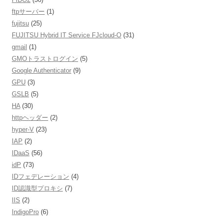
ftpサーバー
(1)
fujitsu
(25)
FUJITSU Hybrid IT Service FJcloud-O
(31)
gmail
(1)
GMOトラストログイン
(5)
Google Authenticator
(9)
GPU
(3)
GSLB
(5)
HA
(30)
httpヘッダー
(2)
hyper-V
(23)
IAP
(2)
IDaaS
(56)
idP
(73)
IDフェデレーション
(4)
ID認識型プロキシ
(7)
IIS
(2)
IndigoPro
(6)