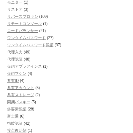
モニター
(1)
リストア
(3)
リバースプロキシ
(109)
リモートコンソール
(1)
ロードバランサー
(21)
ワンタイムパスワード
(27)
ワンタイムパスワード認証
(37)
代理入力
(49)
代理認証
(48)
仮想アプラアインス
(1)
仮想マシン
(4)
共有ID
(4)
共有アカウント
(5)
共有ストレージ
(2)
同期パスキー
(5)
多要素認証
(28)
富士通
(6)
指紋認証
(42)
接点復活剤
(1)