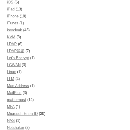
iOS
(6)
iPad
(13)
iPhone
(19)
iTunes
(1)
keycloak
(43)
KVM
(3)
LDAP
(6)
LDAP認証
(7)
Let's Encrypt
(1)
LGWAN
(3)
Linux
(1)
LLM
(4)
Mac Address
(1)
MailPlus
(3)
mattermost
(14)
MFA
(1)
Microsoft Entra ID
(30)
NAS
(1)
Netshaker
(2)