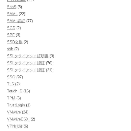
SaaS
(5)
SAML
(22)
SAML認証
(77)
SGD
(2)
SPF
(3)
SSD交換
(2)
ssh
(2)
SSLクライアント証明書
(3)
SSLクライアント認証
(76)
SSLクライアント認証
(21)
SSO
(97)
TLS
(2)
Touch ID
(16)
TPM
(3)
TrustLogin
(1)
VMware
(24)
VMwareESXi
(2)
VPN代替
(6)