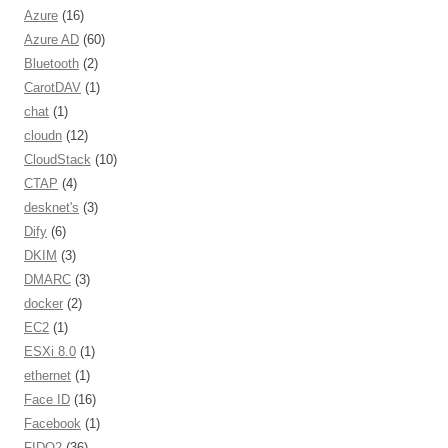
Azure
(16)
Azure AD
(60)
Bluetooth
(2)
CarotDAV
(1)
chat
(1)
cloudn
(12)
CloudStack
(10)
CTAP
(4)
desknet's
(3)
Dify
(6)
DKIM
(3)
DMARC
(3)
docker
(2)
EC2
(1)
ESXi 8.0
(1)
ethernet
(1)
Face ID
(16)
Facebook
(1)
FIDO2
(36)