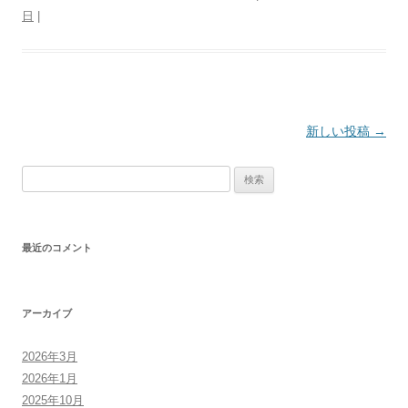
日
|
投
新しい投稿
→
稿
検
ナ
索:
ビ
ゲ
最近のコメント
ー
シ
ョ
アーカイブ
ン
2026年3月
2026年1月
2025年10月