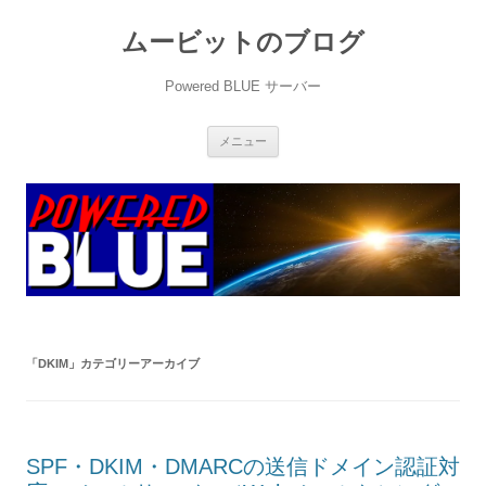
ムービットのブログ
Powered BLUE サーバー
コ
メニュー
ン
テ
ン
ツ
へ
ス
キ
ッ
プ
「
DKIM
」カテゴリーアーカイブ
SPF・DKIM・DMARCの送信ドメイン認証対