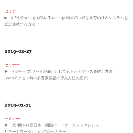
セミナー
▶ idPやOneLogin,Okta,TrustLogin等のIDaaSと既存の社内システムを
認証連携する方法
2019-02-27
セミナー
▶ 万が一パスワードが漏えいしても不正アクセスを防ぐ方法
(Webアクセス時の多要素認証の導入方法の紹介)
2019-01-11
セミナー
▶ 第7回 NTT西日本 四国パートナーカンファレンス
リモートワークについてのセミナー