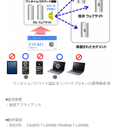
ワンタイムパスワード認証 & リバースプロキシの運用構成 例
■提供形態
・仮想アプライアンス
■動作環境
・対応OS CentOS 7.x (64bit) / RedHat 7.x (64bit)