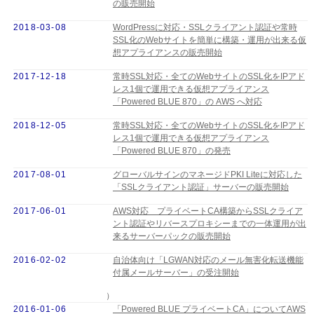
の販売開始
2018-03-08
WordPressに対応・SSLクライアント認証や常時
SSL化のWebサイトを簡単に構築・運用が出来る仮
想アプライアンスの販売開始
2017-12-18
常時SSL対応・全てのWebサイトのSSL化をIPアド
レス1個で運用できる仮想アプライアンス
「Powered BLUE 870」の AWS へ対応
2018-12-05
常時SSL対応・全てのWebサイトのSSL化をIPアド
レス1個で運用できる仮想アプライアンス
「Powered BLUE 870」の発売
2017-08-01
グローバルサインのマネージドPKI Liteに対応した
「SSLクライアント認証」サーバーの販売開始
2017-06-01
AWS対応 プライベートCA構築からSSLクライア
ント認証やリバースプロキシーまでの一体運用が出
来るサーバーパックの販売開始
2016-02-02
自治体向け「LGWAN対応のメール無害化転送機能
付属メールサーバー」の受注開始
）
2016-01-06
「Powered BLUE プライベートCA」についてAWS