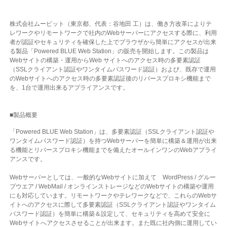
株式会社ムービット（東京都、代表：谷地田 工）は、働き方改革によりテ
レワークやリモートワークで社内のWebサーバーにアクセスする際に、利用
者が認証やセキュリティを確保した上でブラウザから簡単にアクセスが出来
る製品「Powered BLUE Web Station」の販売を開始します。この製品は
Webサイトの構築・運用からWeb サイトへのアクセス時の多要素認証
（SSLクライアント認証やワンタイムパスワード認証）および、既存で運用
のWebサイトへのアクセス時の多要素認証後のリバースプロキシ機能まで
を、1台で運用出来るアプライアンスです。
■製品概要
「Powered BLUE Web Station」は、多要素認証（SSLクライアント認証や
ワンタイムパスワード認証）を持つWebサーバーを簡単に構築＆運用が出来
る機能とリバースプロキシ機能までを備えたオールインワンのWebアプライ
アンスです。
Webサーバーとしては、一般的なWebサイトに加えて WordPress / グルー
プウエア / WebMail / オンラインストレージなどのWebサイトの構築や運用
にも対応しています。リモートワークやテレワークなどで、これらのWebサ
イトへのアクセスに際して多要素認証（SSLクライアント認証やワンタイム
パスワード認証）を簡単に構築＆設定して、セキュリティを高めて安全に
Webサイトへアクセスさせることが出来ます。また既に社内側に運用してい