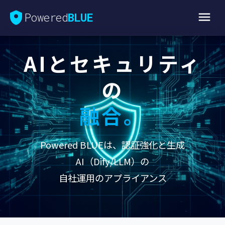
Powered
BLUE
AIとセキュリティ
の
融合。
Powered BLUEは、認証強化と生成
AI（Dify/LLM）の
自社運用のアプライアンス